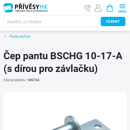
Přejít
NÁKUPNÍ
na
KOŠÍK
obsah
HLEDAT
Panty bočnic
Čep pantu BSCHG 10-17-A
(s dírou pro závlačku)
Kód produktu:
100734