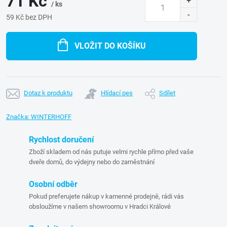
71 Kč
/ ks
59 Kč bez DPH
Měrná
cena:
VLOŽIT DO KOŠÍKU
Dotaz k produktu
Hlídací pes
Sdílet
Značka:
WINTERHOFF
Rychlost doručení
Zboží skladem od nás putuje velmi rychle přímo před vaše
dveře domů, do výdejny nebo do zaměstnání
Osobní odběr
Pokud preferujete nákup v kamenné prodejně, rádi vás
obsloužíme v našem showroomu v Hradci Králové