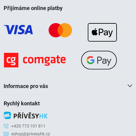
Z
Přijímáme online platby
á
p
a
t
í
Informace pro vás
Rychlý kontakt
+420 773 101 811
eshop@privesyhk.cz