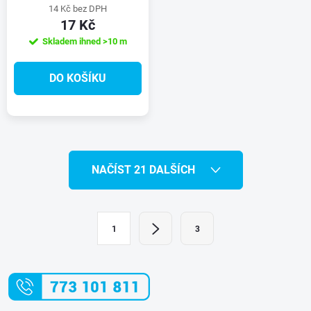
14 Kč bez DPH
17 Kč
Skladem ihned
>10 m
DO KOŠÍKU
O
NAČÍST 21 DALŠÍCH
v
l
S
1
3
t
á
r
d
á
a
n