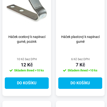
t
t
ů
ů
Háček ocelový k napínací
Háček plastový k napínací
gumě, pozink
gumě
10 Kč bez DPH
6 Kč bez DPH
12 Kč
7 Kč
Skladem ihned
>10 ks
Skladem ihned
>10 ks
DO KOŠÍKU
DO KOŠÍKU