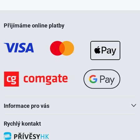
s
Z
u
Přijímáme online platby
á
p
a
t
í
Informace pro vás
Rychlý kontakt