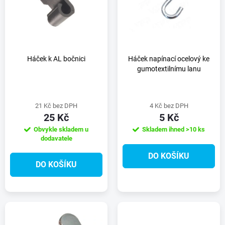
e
p
n
i
í
s
Háček k AL bočnici
Háček napínací ocelový ke
gumotextilnímu lanu
p
p
r
21 Kč bez DPH
4 Kč bez DPH
r
25 Kč
5 Kč
o
Obvykle skladem u
Skladem ihned
>10 ks
o
dodavatele
d
DO KOŠÍKU
d
DO KOŠÍKU
u
u
k
k