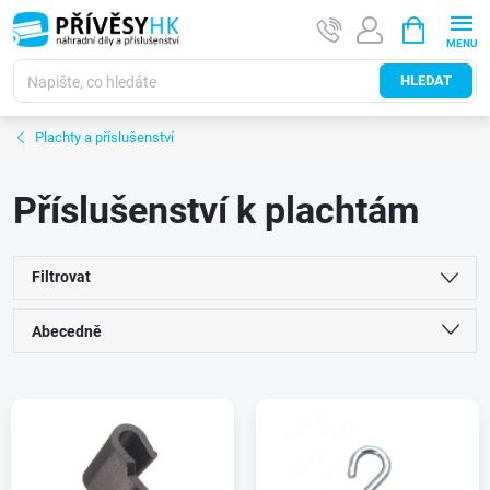
Přejít
NÁKUPNÍ
na
KOŠÍK
obsah
HLEDAT
Plachty a příslušenství
Příslušenství k plachtám
Filtrovat
Ř
Abecedně
a
Nejlevnější
V
Nejdražší
z
ý
Nejprodávanější