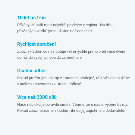
k
c
o
í
10 let na trhu
v
PřívěsyHK patří mezi největší prodejce v regionu. Na trhu
á
p
přívěsných vozíků jsme už více než deset let.
n
r
í
Rychlost doručení
Zboží skladem od nás putuje velmi rychle přímo před vaše dveře
v
domů, do výdejny nebo do zaměstnání
k
Osobní odběr
y
Pokud preferujete nákup v kamenné prodejně, rádi vás obsloužíme
v našem showroomu v Hradci Králové
v
Více než 3000 dílů
ý
Naše nabídka je opravdu široká. Věříme, že u nás si vybere každý.
Pokud zboží nemáme skladem, ihned jej zajistíme u dodavatele.
p
i