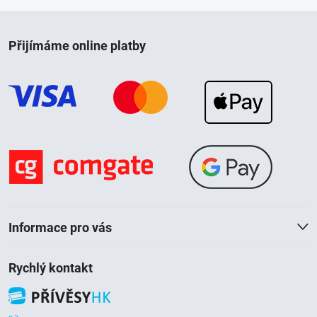
s
Z
u
Přijímáme online platby
á
p
a
t
í
Informace pro vás
Rychlý kontakt