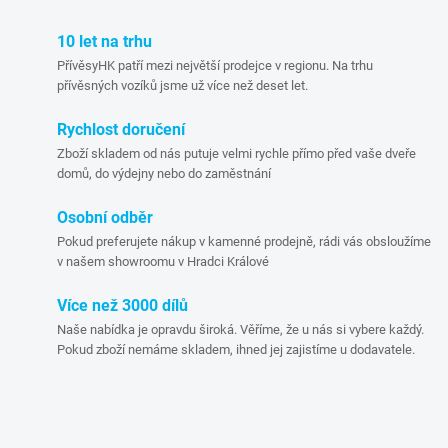
c
o
í
10 let na trhu
v
PřívěsyHK patří mezi největší prodejce v regionu. Na trhu
á
p
přívěsných vozíků jsme už více než deset let.
n
r
í
Rychlost doručení
Zboží skladem od nás putuje velmi rychle přímo před vaše dveře
v
domů, do výdejny nebo do zaměstnání
k
Osobní odběr
y
Pokud preferujete nákup v kamenné prodejně, rádi vás obsloužíme
v našem showroomu v Hradci Králové
v
Více než 3000 dílů
ý
Naše nabídka je opravdu široká. Věříme, že u nás si vybere každý.
Pokud zboží nemáme skladem, ihned jej zajistíme u dodavatele.
p
i