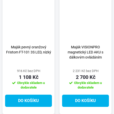
Maják pevný oranžový
Maják VISIONPRO
Fristom FT-101 3S LED, nízký
magnetický LED AKU s
dálkovým ovládáním
916 Kč bez DPH
2 231 Kč bez DPH
1 108 Kč
2 700 Kč
Obvykle skladem u
Obvykle skladem u
dodavatele
dodavatele
DO KOŠÍKU
DO KOŠÍKU