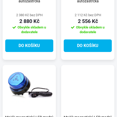
p
autozástrčka
autozástrčka
p
r
2 380 Kč bez DPH
2 112 Kč bez DPH
r
2 880 Kč
2 556 Kč
o
Obvykle skladem u
Obvykle skladem u
o
dodavatele
dodavatele
d
d
DO KOŠÍKU
DO KOŠÍKU
u
u
k
k
t
t
ů
ů