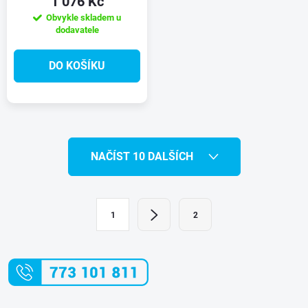
1 076 Kč
Obvykle skladem u
dodavatele
DO KOŠÍKU
O
NAČÍST 10 DALŠÍCH
v
l
S
1
2
t
á
r
d
á
a
n
k