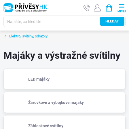
Přejít
NÁKUPNÍ
na
KOŠÍK
obsah
HLEDAT
Elektro, svítilny, odrazky
Majáky a výstražné svítilny
LED majáky
Žárovkové a výbojkové majáky
Zábleskové svítilny