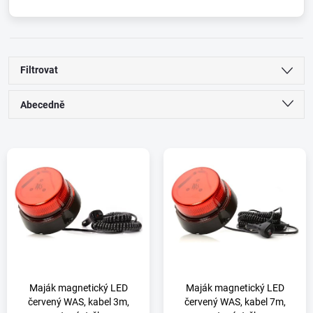
Filtrovat
Ř
Abecedně
a
Nejlevnější
V
Nejdražší
z
ý
Nejprodávanější
e
p
n
i
í
s
Maják magnetický LED
Maják magnetický LED
červený WAS, kabel 3m,
červený WAS, kabel 7m,