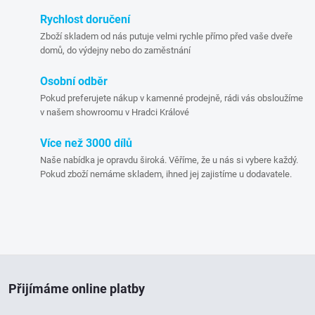
a
Rychlost doručení
c
Zboží skladem od nás putuje velmi rychle přímo před vaše dveře
domů, do výdejny nebo do zaměstnání
í
p
Osobní odběr
Pokud preferujete nákup v kamenné prodejně, rádi vás obsloužíme
r
v našem showroomu v Hradci Králové
v
Více než 3000 dílů
Naše nabídka je opravdu široká. Věříme, že u nás si vybere každý.
k
Pokud zboží nemáme skladem, ihned jej zajistíme u dodavatele.
y
v
ý
Z
p
Přijímáme online platby
á
i