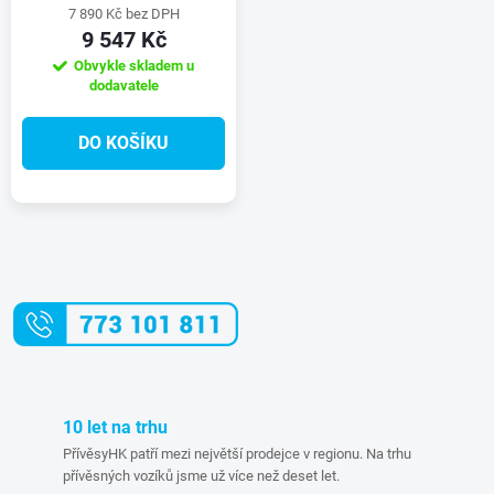
7 890 Kč bez DPH
9 547 Kč
Obvykle skladem u
dodavatele
DO KOŠÍKU
O
v
l
á
10 let na trhu
d
PřívěsyHK patří mezi největší prodejce v regionu. Na trhu
přívěsných vozíků jsme už více než deset let.