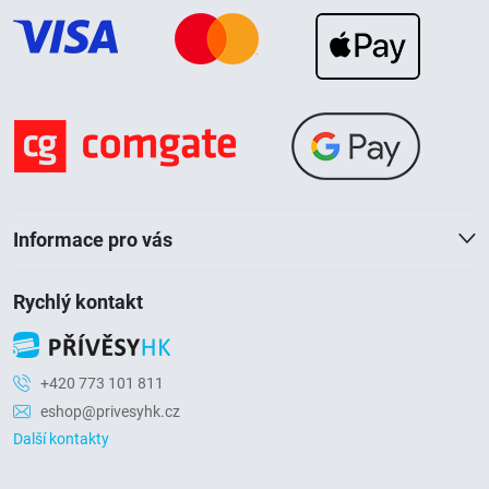
p
s
u
a
t
í
Informace pro vás
Rychlý kontakt
+420 773 101 811
eshop@privesyhk.cz
Další kontakty