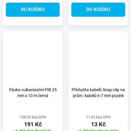
DO KOŠÍKU
DO KOŠÍKU
Páska vulkanizační PIB 25
Příchytka kabelů Snap-clip na
mm x 10 m černá
prům. kabelů 6-7 mm pozink
158 Kč bez DPH
11 Kč bez DPH
191 Kč
13 Kč
Skladem ihned
5 ks
Skladem ihned
>10 ks