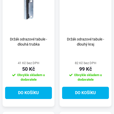
t
t
ů
ů
Držák odrazové tabule -
Držák odrazové tabule -
dlouhá trubka
dlouhý kraj
41 Kč bez DPH
82 Kč bez DPH
50 Kč
99 Kč
Obvykle skladem u
Obvykle skladem u
dodavatele
dodavatele
DO KOŠÍKU
DO KOŠÍKU