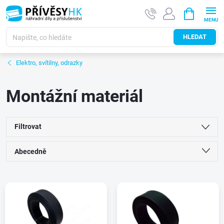
Přejít
NÁKUPNÍ
na
KOŠÍK
obsah
HLEDAT
Elektro, svítilny, odrazky
Montážní materiál
Filtrovat
Ř
Abecedně
a
Nejlevnější
V
Nejdražší
z
ý
Nejprodávanější