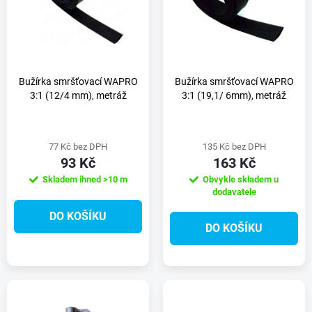
e
p
n
i
í
s
Bužírka smršťovací WAPRO
Bužírka smršťovací WAPRO
3:1 (12/4 mm), metráž
3:1 (19,1/ 6mm), metráž
p
p
r
77 Kč bez DPH
135 Kč bez DPH
r
93 Kč
163 Kč
o
Skladem ihned
>10 m
Obvykle skladem u
o
dodavatele
d
DO KOŠÍKU
d
DO KOŠÍKU
u
u
k
k