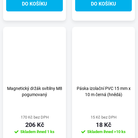
DO KOŠÍKU
DO KOŠÍKU
Magnetický držák svítilny M8
Páska izolační PVC 15 mm x
pogumovaný
10 m černá (hnědá)
170 Kč bez DPH
15 Kč bez DPH
206 Kč
18 Kč
Skladem ihned
1 ks
Skladem ihned
>10 ks