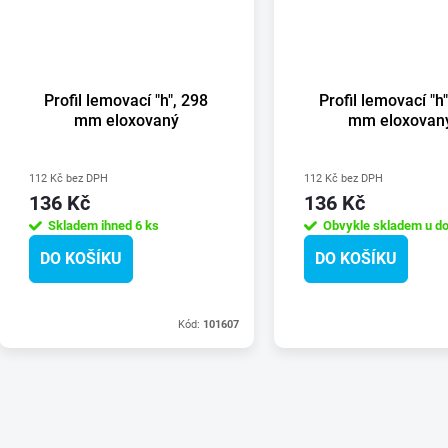
Profil lemovací "h", 298
Profil lemovací "h
mm eloxovaný
mm eloxovan
112 Kč bez DPH
112 Kč bez DPH
136 Kč
136 Kč
Skladem ihned
6 ks
Obvykle skladem u do
DO KOŠÍKU
DO KOŠÍKU
Kód:
101607
O