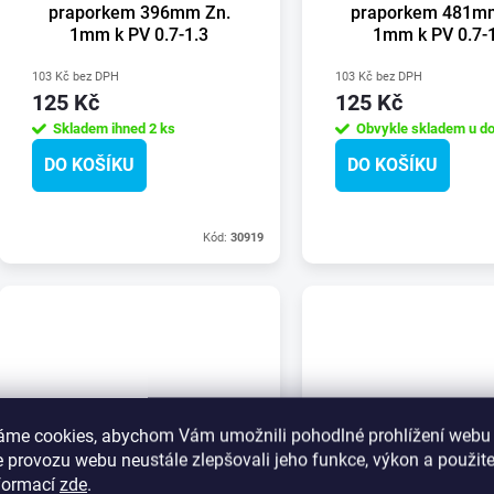
praporkem 396mm Zn.
praporkem 481m
1mm k PV 0.7-1.3
1mm k PV 0.7-
(zvýšené bočnice o
(zvýšené bočnic
100mm)
500mm)
103 Kč bez DPH
103 Kč bez DPH
125 Kč
125 Kč
Skladem ihned
2 ks
Obvykle skladem u do
DO KOŠÍKU
DO KOŠÍKU
Kód:
30919
áme cookies, abychom Vám umožnili pohodlné prohlížení webu 
 provozu webu neustále zlepšovali jeho funkce, výkon a použite
nformací
zde
.