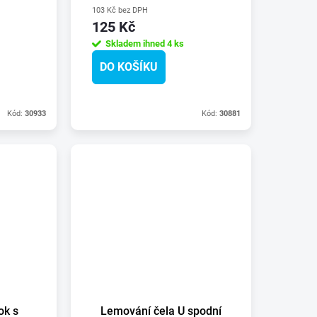
103 Kč bez DPH
125 Kč
Skladem ihned
4 ks
DO KOŠÍKU
Kód:
30933
Kód:
30881
ok s
Lemování čela U spodní