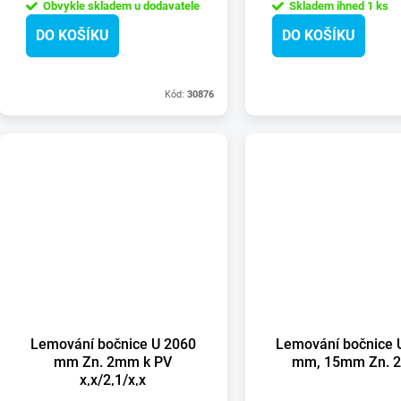
o
Obvykle skladem u dodavatele
Skladem ihned
1 ks
u
DO KOŠÍKU
DO KOŠÍKU
d
k
u
Kód:
30876
t
k
ů
t
ů
Lemování bočnice U 2060
Lemování bočnice 
mm Zn. 2mm k PV
mm, 15mm Zn. 
x,x/2,1/x,x