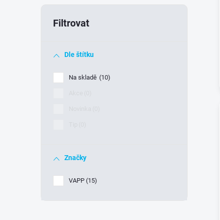
Dle štítku
Na skladě
10
Akce
0
Novinka
0
Tip
0
Značky
VAPP
15