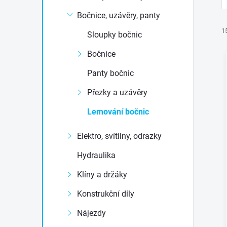
t
Bočnice, uzávěry, panty
r
1
Sloupky bočnic
Bočnice
a
Panty bočnic
n
Přezky a uzávěry
n
Lemování bočnic
í
i
í
Elektro, svítilny, odrazky
Hydraulika
p
Klíny a držáky
a
Konstrukční díly
n
Nájezdy