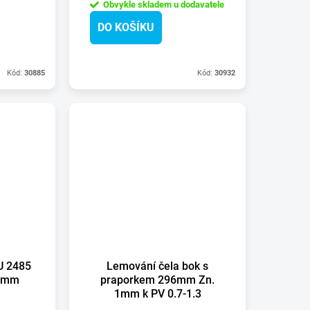
Obvykle skladem u dodavatele
DO KOŠÍKU
Kód:
30885
Kód:
30932
U 2485
Lemování čela bok s
2mm
praporkem 296mm Zn.
1mm k PV 0.7-1.3