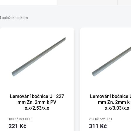
a
5
položek celkem
z
V
e
ý
n
p
p
s
r
Lemování bočnice U 1227
Lemování bočnice 
p
mm Zn. 2mm k PV
mm Zn. 2mm k
x,x/2,53/x,x
x,x/3,03/x,x
o
r
183 Kč bez DPH
257 Kč bez DPH
d
221 Kč
311 Kč