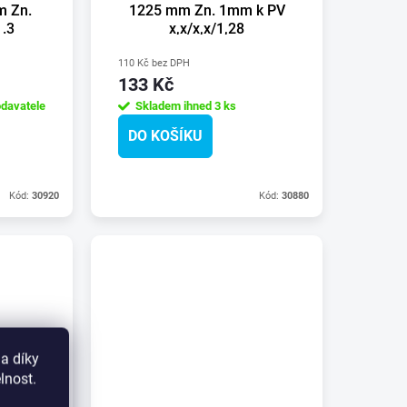
m Zn.
1225 mm Zn. 1mm k PV
1.3
x,x/x,x/1,28
e o
110 Kč bez DPH
133 Kč
davatele
Skladem ihned
3 ks
DO KOŠÍKU
Kód:
30920
Kód:
30880
a díky
lnost.