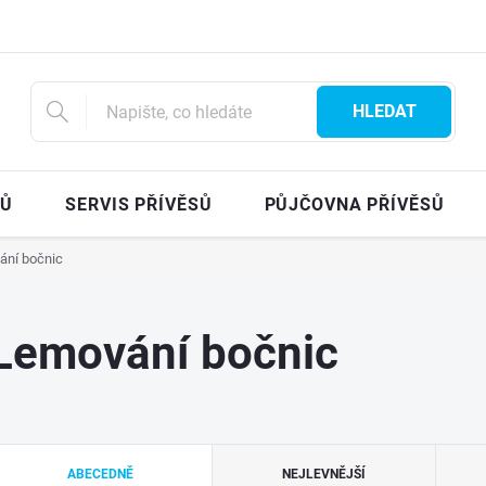
HLEDAT
SŮ
SERVIS PŘÍVĚSŮ
PŮJČOVNA PŘÍVĚSŮ
ání bočnic
Lemování bočnic
Ř
ABECEDNĚ
NEJLEVNĚJŠÍ