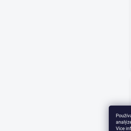
Použív
analýze
Více i