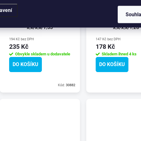
avení
Lemování čela U spodní
Lemování čela U v
Souhl
1474 mm Zn. 1mm k PV
1279 mm Zn. 1mm
x,x/x,x/1,53
x,x/x,x/1,28
194 Kč bez DPH
147 Kč bez DPH
235 Kč
178 Kč
Obvykle skladem u dodavatele
Skladem ihned
4 ks
DO KOŠÍKU
DO KOŠÍKU
Kód:
30882