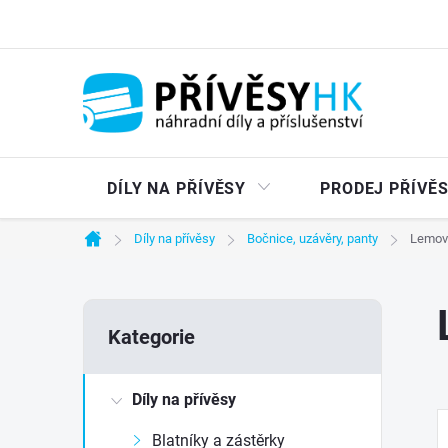
Přejít
na
obsah
DÍLY NA PŘÍVĚSY
PRODEJ PŘÍVĚ
Díly na přívěsy
Bočnice, uzávěry, panty
Lemov
Domů
P
Přeskočit
Kategorie
kategorie
o
Díly na přívěsy
s
Blatníky a zástěrky