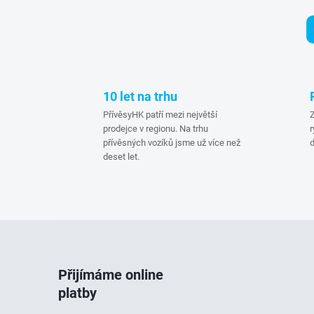
l
10 let na trhu
PřívěsyHK patří mezi největší
Z
prodejce v regionu. Na trhu
r
přívěsných vozíků jsme už více než
d
deset let.
í
Z
r
á
Přijímáme online
platby
p