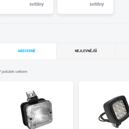
svítilny
svítilny
Ř
ABECEDNĚ
NEJLEVNĚJŠÍ
a
7
položek celkem
z
V
e
ý
n
p