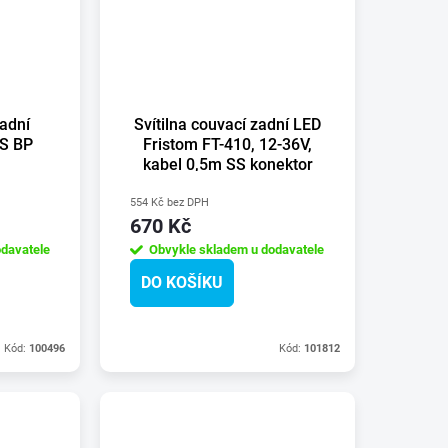
zadní
Svítilna couvací zadní LED
 S BP
Fristom FT-410, 12-36V,
kabel 0,5m SS konektor
554 Kč bez DPH
670 Kč
davatele
Obvykle skladem u dodavatele
DO KOŠÍKU
Kód:
100496
Kód:
101812