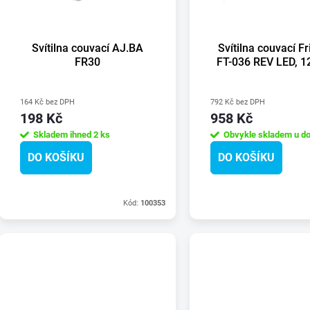
p
s
r
Svítilna couvací AJ.BA
Svítilna couvací F
p
FR30
FT-036 REV LED, 1
o
r
164 Kč bez DPH
792 Kč bez DPH
d
198 Kč
958 Kč
o
Skladem ihned
2 ks
Obvykle skladem u do
u
DO KOŠÍKU
DO KOŠÍKU
d
k
u
Kód:
100353
t
k
ů
t