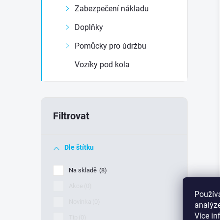
Zabezpečení nákladu
Doplňky
Pomůcky pro údržbu
Vozíky pod kola
Dle štítku
Na skladě
8
Akce
0
Použív
Novinka
0
analýze
Více i
Tip
0