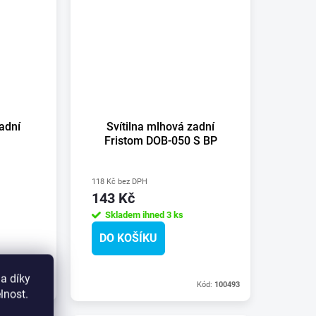
zadní
Svítilna mlhová zadní
Fristom DOB-050 S BP
118 Kč bez DPH
143 Kč
Skladem ihned
3 ks
DO KOŠÍKU
a díky
Kód:
100041
Kód:
100493
lnost.