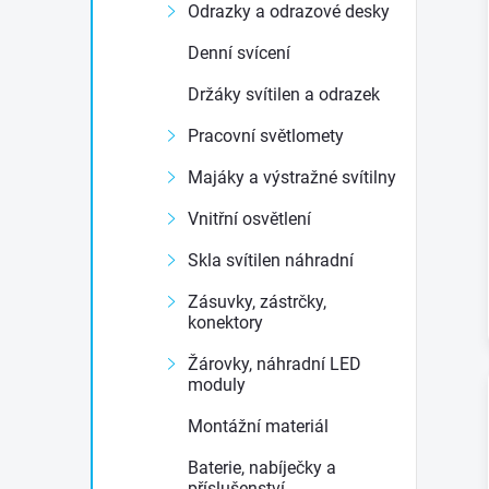
Odrazky a odrazové desky
e
Denní svícení
l
Držáky svítilen a odrazek
Pracovní světlomety
Majáky a výstražné svítilny
Vnitřní osvětlení
Skla svítilen náhradní
Zásuvky, zástrčky,
konektory
Žárovky, náhradní LED
moduly
Montážní materiál
Baterie, nabíječky a
příslušenství