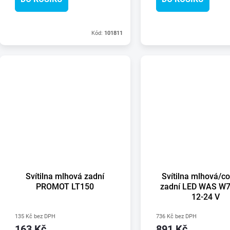
Kód:
101811
Svítilna mlhová zadní
Svítilna mlhová/c
PROMOT LT150
zadní LED WAS W7
12-24 V
135 Kč bez DPH
736 Kč bez DPH
163 Kč
891 Kč