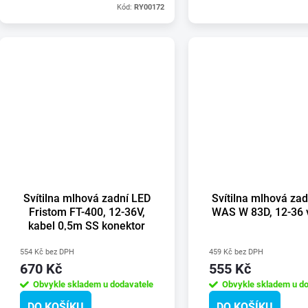
Kód:
RY00172
Svítilna mlhová zadní LED
Svítilna mlhová za
Fristom FT-400, 12-36V,
WAS W 83D, 12-36 v
kabel 0,5m SS konektor
554 Kč bez DPH
459 Kč bez DPH
670 Kč
555 Kč
Obvykle skladem u dodavatele
Obvykle skladem u do
DO KOŠÍKU
DO KOŠÍKU