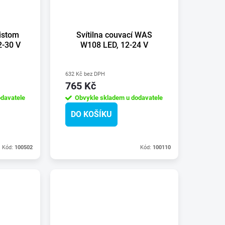
ristom
Svítilna couvací WAS
2-30 V
W108 LED, 12-24 V
632 Kč bez DPH
765 Kč
davatele
Obvykle skladem u dodavatele
DO KOŠÍKU
Kód:
100502
Kód:
100110