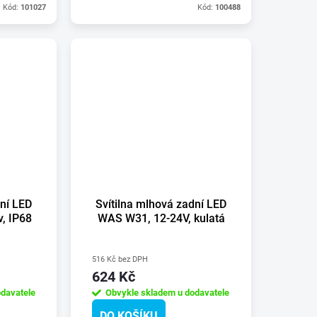
Kód:
101027
Kód:
100488
dní LED
Svítilna mlhová zadní LED
, IP68
WAS W31, 12-24V, kulatá
516 Kč bez DPH
624 Kč
davatele
Obvykle skladem u dodavatele
DO KOŠÍKU