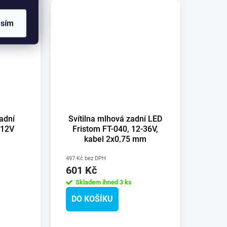
asím
zadní
Svítilna mlhová zadní LED
/12V
Fristom FT-040, 12-36V,
kabel 2x0,75 mm
497 Kč bez DPH
601 Kč
Skladem ihned
3 ks
DO KOŠÍKU