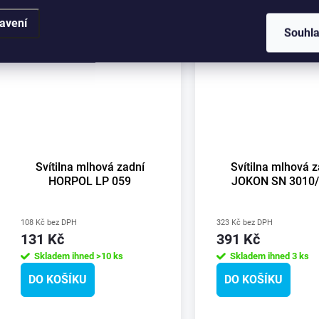
avení
Souhl
Svítilna mlhová zadní
Svítilna mlhová 
HORPOL LP 059
JOKON SN 3010
108 Kč bez DPH
323 Kč bez DPH
131 Kč
391 Kč
Skladem ihned
>10 ks
Skladem ihned
3 ks
DO KOŠÍKU
DO KOŠÍKU