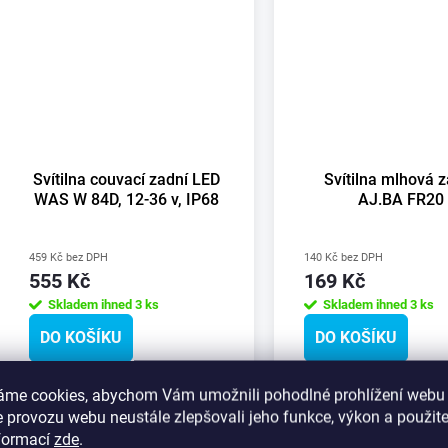
Svítilna couvací zadní LED
Svítilna mlhová 
WAS W 84D, 12-36 v, IP68
AJ.BA FR20
459 Kč bez DPH
140 Kč bez DPH
555 Kč
169 Kč
Skladem ihned
3 ks
Skladem ihned
3 ks
DO KOŠÍKU
DO KOŠÍKU
áme cookies, abychom Vám umožnili pohodlné prohlížení webu 
Kód:
100499
 provozu webu neustále zlepšovali jeho funkce, výkon a použite
nformací
zde
.