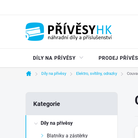
Přejít
na
obsah
DÍLY NA PŘÍVĚSY
PRODEJ PŘÍVĚ
Díly na přívěsy
Elektro, svítilny, odrazky
Couva
Domů
P
Přeskočit
Kategorie
kategorie
o
Díly na přívěsy
s
Blatníky a zástěrky