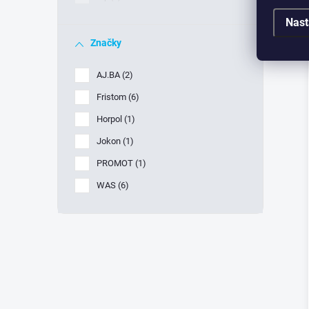
Nast
Značky
AJ.BA
2
Fristom
6
Horpol
1
Jokon
1
PROMOT
1
WAS
6