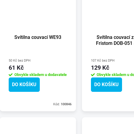
ů
Svítilna couvací WE93
Svítilna couvací 
Fristom DOB-051
50 Kč bez DPH
107 Kč bez DPH
61 Kč
129 Kč
Obvykle skladem u dodavatele
Obvykle skladem u do
DO KOŠÍKU
DO KOŠÍKU
Kód:
100846