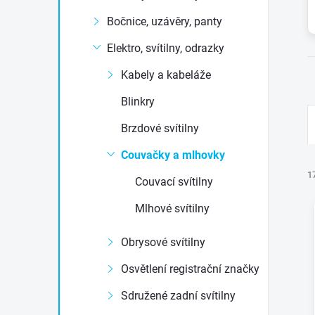
t
Bočnice, uzávěry, panty
r
Elektro, svítilny, odrazky
Kabely a kabeláže
a
Blinkry
n
Brzdové svítilny
n
Couvačky a mlhovky
1
Couvací svítilny
í
Mlhové svítilny
p
Obrysové svítilny
a
Osvětlení registrační značky
í
n
Sdružené zadní svítilny
i