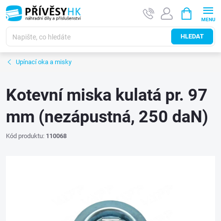
Přejít
NÁKUPNÍ
na
KOŠÍK
obsah
HLEDAT
Upínací oka a misky
Kotevní miska kulatá pr. 97
mm (nezápustná, 250 daN)
Kód produktu:
110068