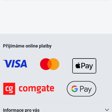
Z
Přijímáme online platby
á
p
a
t
í
Informace pro vás