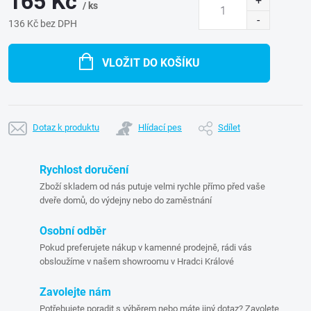
165 Kč
/ ks
136 Kč bez DPH
Měrná
cena:
VLOŽIT DO KOŠÍKU
Dotaz k produktu
Hlídací pes
Sdílet
Rychlost doručení
Zboží skladem od nás putuje velmi rychle přímo před vaše
dveře domů, do výdejny nebo do zaměstnání
Osobní odběr
Pokud preferujete nákup v kamenné prodejně, rádi vás
obsloužíme v našem showroomu v Hradci Králové
Zavolejte nám
Potřebujete poradit s výběrem nebo máte jiný dotaz? Zavolete