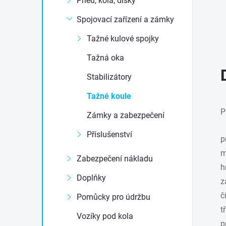
Pneu, kola, disky
e
Spojovací zařízení a zámky
l
Tažné kulové spojky
Tažná oka
Stabilizátory
Tažné koule
P
Zámky a zabezpečení
Příslušenství
p
m
Zabezpečení nákladu
h
Doplňky
z
č
Pomůcky pro údržbu
t
Vozíky pod kola
p