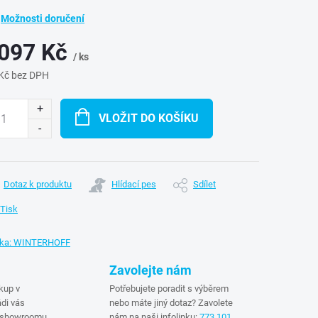
Možnosti doručení
 097 Kč
/ ks
Kč bez DPH
ná
:
VLOŽIT DO KOŠÍKU
Dotaz k produktu
Hlídací pes
Sdílet
Tisk
ka:
WINTERHOFF
Zavolejte nám
kup v
Potřebujete poradit s výběrem
di vás
nebo máte jiný dotaz? Zavolete
 showroomu
nám na naši infolinku:
773 101