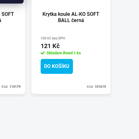
O SOFT
Krytka koule AL-KO SOFT
Kryt
á
BALL černá
100 Kč bez DPH
100 Kč 
121 Kč
121 
Skladem ihned
1 ks
Skl
DO KOŠÍKU
DO 
Kód:
110179
Kód:
101619