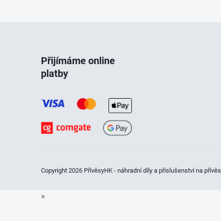
Z
á
Přijímáme online
platby
p
a
t
í
Copyright 2026
PřívěsyHK - náhradní díly a příslušenství na přívě
×