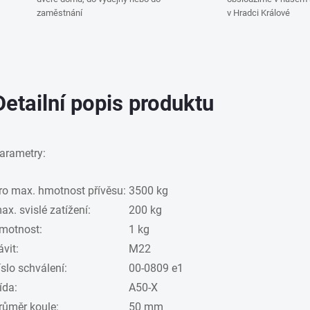
zaměstnání
v Hradci Králové
Detailní popis produktu
arametry:
ro max. hmotnost přívěsu:
3500 kg
ax. svislé zatížení:
200 kg
motnost:
1 kg
ávit:
M22
íslo schválení:
00-0809 e1
řída:
A50-X
růměr koule:
50 mm