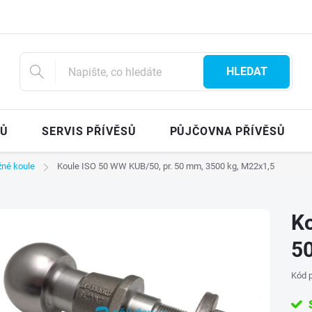
HLEDAT
SŮ
SERVIS PŘÍVĚSŮ
PŮJČOVNA PŘÍVĚSŮ
žné koule
Koule ISO 50 WW KUB/50, pr. 50 mm, 3500 kg, M22x1,5
Ko
50
Kód p
S