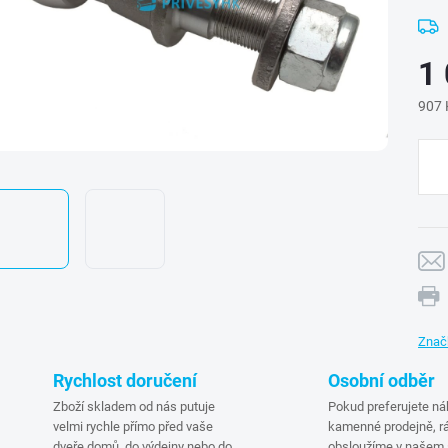
1
907 
Měr
cena
Znač
Rychlost doručení
Osobní odběr
Zboží skladem od nás putuje
Pokud preferujete ná
velmi rychle přímo před vaše
kamenné prodejně, rá
dveře domů, do výdejny nebo do
obsloužíme v našem