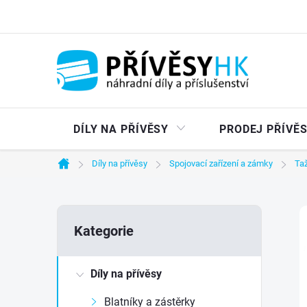
Přejít
na
obsah
DÍLY NA PŘÍVĚSY
PRODEJ PŘÍVĚ
Díly na přívěsy
Spojovací zařízení a zámky
Ta
Domů
P
Přeskočit
Kategorie
kategorie
o
Díly na přívěsy
s
Blatníky a zástěrky