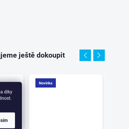
jeme ještě dokoupit
Novinka
Novin
a díky
lnost.
asím