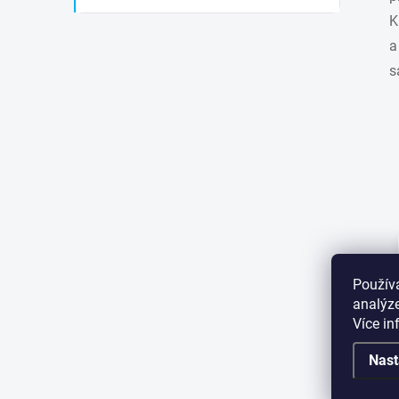
K
a
s
Novinka
Použív
analýze
Více i
Nast