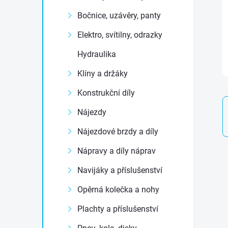
t
Bočnice, uzávěry, panty
r
Elektro, svítilny, odrazky
Hydraulika
a
Klíny a držáky
n
Konstrukční díly
n
Nájezdy
Nájezdové brzdy a díly
í
Nápravy a díly náprav
p
Navijáky a příslušenství
a
Opěrná kolečka a nohy
Plachty a příslušenství
n