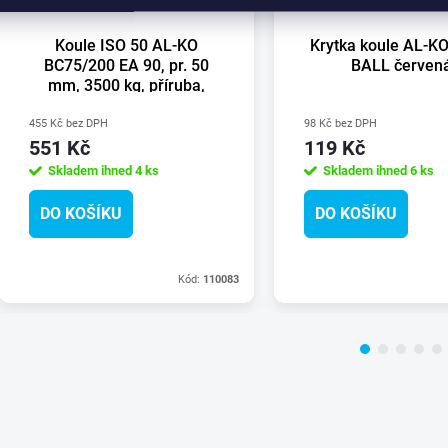
Koule ISO 50 AL-KO
Krytka koule AL-K
BC75/200 EA 90, pr. 50
BALL červen
mm, 3500 kg, příruba,
nevhodná pro stabilizátor
455 Kč bez DPH
98 Kč bez DPH
551 Kč
119 Kč
Skladem ihned
4 ks
Skladem ihned
6 ks
DO KOŠÍKU
DO KOŠÍKU
Kód:
110083