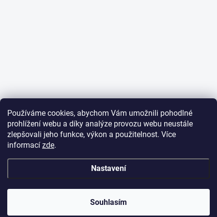
Používáme cookies, abychom Vám umožnili pohodlné
prohlížení webu a díky analýze provozu webu neustále
zlepšovali jeho funkce, výkon a použitelnost. Více
informací
zde
.
Nastavení
✕
Dobrý den,
potřebujete poradit
s objednávkou?
Souhlasím