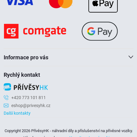
p
a
t
í
Informace pro vás
Rychlý kontakt
+420 773 101 811
eshop@privesyhk.cz
Další kontakty
Copyright 2026
PřívěsyHK - náhradní díly a příslušenství na přívěsné vozíky
.