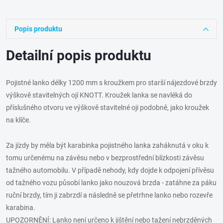
Popis produktu
Detailní popis produktu
Pojistné lanko délky 1200 mm s kroužkem pro starší nájezdové brzdy
výškově stavitelných ojí KNOTT. Kroužek lanka se navléká do
příslušného otvoru ve výškově stavitelné oji podobně, jako kroužek
na klíče.
Za jízdy by měla být karabinka pojistného lanka zaháknutá v oku k
tomu určenému na závěsu nebo v bezprostřední blízkosti závěsu
tažného automobilu. V případě nehody, kdy dojde k odpojení přívěsu
od tažného vozu působí lanko jako nouzová brzda - zatáhne za páku
ruční brzdy, tím ji zabrzdí a následně se přetrhne lanko nebo rozevře
karabina.
UPOZORNĚNÍ: Lanko není určeno k jištění nebo tažení nebrzděných