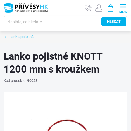
Přejít
NÁKUPNÍ
na
KOŠÍK
obsah
HLEDAT
Lanka pojistná
Lanko pojistné KNOTT
1200 mm s kroužkem
Kód produktu:
90028