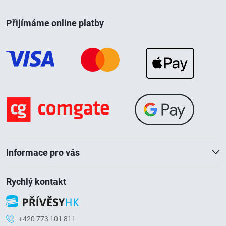
Z
Přijímáme online platby
á
p
a
t
í
Informace pro vás
Rychlý kontakt
+420 773 101 811