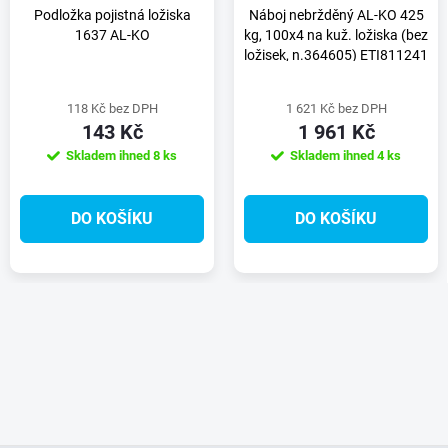
Podložka pojistná ložiska
Náboj nebržděný AL-KO 425
1637 AL-KO
kg, 100x4 na kuž. ložiska (bez
ložisek, n.364605) ETI811241
118 Kč bez DPH
1 621 Kč bez DPH
143 Kč
1 961 Kč
Skladem ihned
8 ks
Skladem ihned
4 ks
DO KOŠÍKU
DO KOŠÍKU