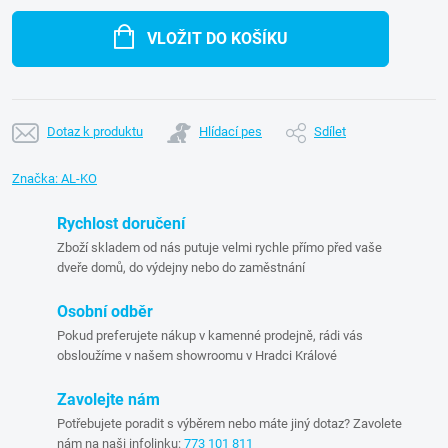
Měrná
cena:
VLOŽIT DO KOŠÍKU
Dotaz k produktu
Hlídací pes
Sdílet
Značka:
AL-KO
Rychlost doručení
Zboží skladem od nás putuje velmi rychle přímo před vaše
dveře domů, do výdejny nebo do zaměstnání
Osobní odběr
Pokud preferujete nákup v kamenné prodejně, rádi vás
obsloužíme v našem showroomu v Hradci Králové
Zavolejte nám
Potřebujete poradit s výběrem nebo máte jiný dotaz? Zavolete
nám na naši infolinku:
773 101 811