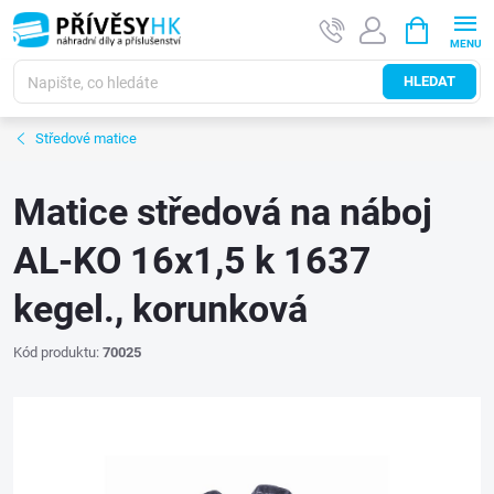
Přejít
NÁKUPNÍ
na
KOŠÍK
obsah
HLEDAT
Středové matice
Matice středová na náboj
AL-KO 16x1,5 k 1637
kegel., korunková
Kód produktu:
70025