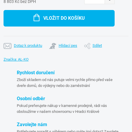
8 803 Kč bez DPH
Měrná
cena:
VLOŽIT DO KOŠÍKU
Dotaz k produktu
Hlídací pes
Sdílet
Značka:
AL-KO
Rychlost doručení
Zboží skladem od nás putuje velmi rychle přímo před vaše
dveře domů, do výdejny nebo do zaměstnání
Osobní odběr
Pokud preferujete nákup v kamenné prodejně, rádi vás
obsloužíme v našem showroomu v Hradci Králové
Zavolejte nám
Potřebujete poradit s výběrem nebo máte jiný dotaz? Zavolete