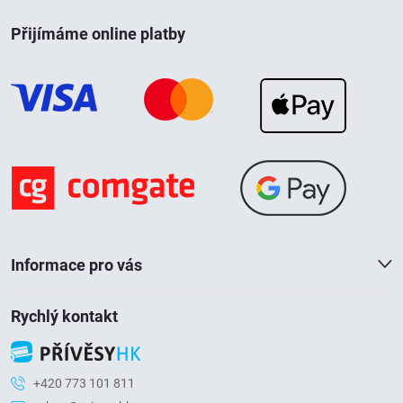
Z
Přijímáme online platby
á
p
a
t
í
Informace pro vás
Rychlý kontakt
+420 773 101 811