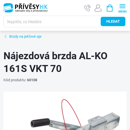
Přejít
NÁKUPNÍ
na
KOŠÍK
obsah
HLEDAT
Brzdy na jeklové oje
Nájezdová brzda AL-KO
161S VKT 70
Kód produktu:
60108