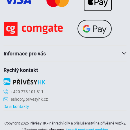
p
a
t
í
Informace pro vás
Rychlý kontakt
+420 773 101 811
eshop@privesyhk.cz
Další kontakty
Copyright 2026
PřívěsyHK - náhradní díly a příslušenství na přívěsné vozíky
.
Všechna práva vyhrazena.
Upravit nastavení cookies