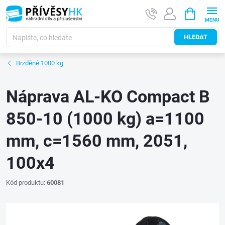
Přejít
NÁKUPNÍ
na
KOŠÍK
obsah
HLEDAT
Brzděné 1000 kg
Náprava AL-KO Compact B
850-10 (1000 kg) a=1100
mm, c=1560 mm, 2051,
100x4
Kód produktu:
60081