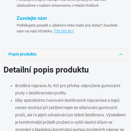
obsloužíme v našem showroomu v Hradci Králové
Zavolejte nám
Potřebujete poradit s výběrem nebo máte jiný dotaz? Zavolete
nám na naši infolinku:
773 101 811
Popis produktu
Detailní popis produktu
Brzděná náprava AL-KO pro přívěsy odpružená gumovými
pruty v šestihranném profilu
Díky speciálnímu tvarování šestihranné nápravnice a čepů
ramen dochází při zatížení nejen ke stlačování gumových
prutů, ale i k jejich odvalování po stěně šestihranu. Výsledkem
je komfortnější průběh pružení a vyšší vlastní útlum ve
srovnání s klasickou konstrukcí gumou pružených náprav se