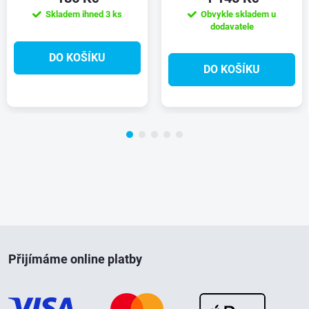
Skladem ihned
3 ks
Obvykle skladem u
dodavatele
DO KOŠÍKU
DO KOŠÍKU
Z
Přijímáme online platby
á