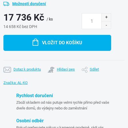
Možnosti doručení
17 736 Kč
/ ks
14 658 Kč bez DPH
Měrná
cena:
VLOŽIT DO KOŠÍKU
Dotaz k produktu
Hlídací pes
Sdílet
Značka:
AL-KO
Rychlost doručení
Zboží skladem od nás putuje velmi rychle přímo před vaše
dveře domů, do výdejny nebo do zaměstnání
Osobní odběr
Pokud preferujete nákup v kamenné prodejně, rádi vás