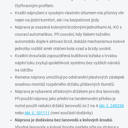
čtyřhranným profilem.
Kvalití odpružení s vysokým vlastním útlumem má příznivý vliv
nejen na jízdní komfort, ale i na bezpečnost jízdy
Náprava je osazená kolovými brzdovými jednotkami AL-KO s
couvací automatikou. Při couvání, kdy tlakem tažného
automobilu dojde k aktivaci brzd, dokáže mechanismus kolové
jednotky rozlišit směr otáčení kola vzad a brzdy uvolnit.
Kvalitní dvouřadá zapouzdřená kuličková ložiska s trvalou
náplní tuku zvyšují spolehlivost systému bez vyšších nároků
na údržbu
Ramena nápravy umožňují po odstranění plastových záslepek
snadnou montáž rozpěrného držáku přídavných tlumičů
Náprava je vybavená středovým držákem pro dva lanovody.
Při použití nápravy jako přední na tandemovém přívěsu je
nutné použít redukci držáků lanovodů ze 2 na 4
obj. č. 249236
nebo
obj. č. 101111
(není součástí dodávky)
Náprava je dodávána bez lanovodů a kolových šroubů.
Vhodné lanovody a kolové šrouby najdete níže na stránce v