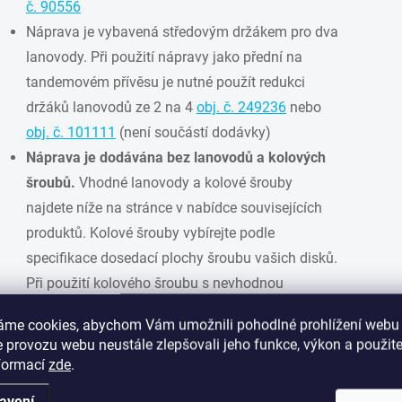
č. 90556
Náprava je vybavená středovým držákem pro dva
lanovody. Při použití nápravy jako přední na
tandemovém přívěsu je nutné použít redukci
držáků lanovodů ze 2 na 4
obj. č. 249236
nebo
obj. č. 101111
(není součástí dodávky)
Náprava je dodávána bez lanovodů a kolových
šroubů.
Vhodné lanovody a kolové šrouby
najdete níže na stránce v nabídce souvisejících
produktů. Kolové šrouby vybírejte podle
specifikace dosedací plochy šroubu vašich disků.
Při použití kolového šroubu s nevhodnou
dosedací plochou může dojít k uvolnění šroubu
áme cookies, abychom Vám umožnili pohodlné prohlížení webu 
během jízdy. K nové nápravě použijte vždy nové
 provozu webu neustále zlepšovali jeho funkce, výkon a použite
kolové šrouby. Kolové šrouby nemažte olejem ani
nformací
zde
.
jiným mazacím tukem.
avení