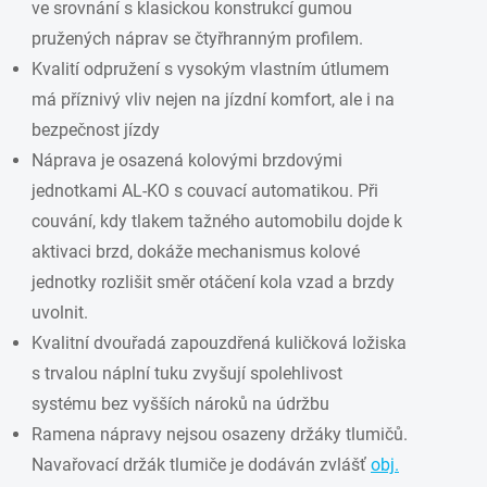
ve srovnání s klasickou konstrukcí gumou
pružených náprav se čtyřhranným profilem.
Kvalití odpružení s vysokým vlastním útlumem
má příznivý vliv nejen na jízdní komfort, ale i na
bezpečnost jízdy
Náprava je osazená kolovými brzdovými
jednotkami AL-KO s couvací automatikou. Při
couvání, kdy tlakem tažného automobilu dojde k
aktivaci brzd, dokáže mechanismus kolové
jednotky rozlišit směr otáčení kola vzad a brzdy
uvolnit.
Kvalitní dvouřadá zapouzdřená kuličková ložiska
s trvalou náplní tuku zvyšují spolehlivost
systému bez vyšších nároků na údržbu
Ramena nápravy nejsou osazeny držáky tlumičů.
Navařovací držák tlumiče je dodáván zvlášť
obj.