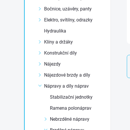
t
Bočnice, uzávěry, panty
r
Elektro, svítilny, odrazky
Hydraulika
a
Klíny a držáky
n
Konstrukční díly
n
Nájezdy
Nájezdové brzdy a díly
í
Nápravy a díly náprav
p
Stabilizační jednotky
a
Ramena polonáprav
Nebrzděné nápravy
n