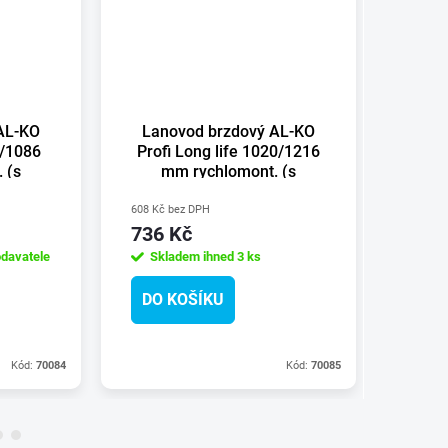
AL-KO
Lanovod brzdový AL-KO
Lan
0/1086
Profi Long life 1020/1216
Prof
 (s
mm rychlomont. (s
m
čočkou)
608 Kč bez DPH
679 Kč 
736 Kč
822 
davatele
Skladem ihned
3 ks
Skl
DO KOŠÍKU
DO 
Kód:
70084
Kód:
70085