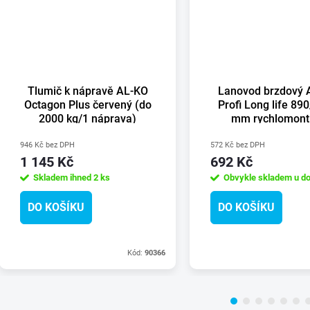
Tlumič k nápravě AL-KO
Lanovod brzdový 
Octagon Plus červený (do
Profi Long life 89
2000 kg/1 náprava)
mm rychlomont.
čočkou)
946 Kč bez DPH
572 Kč bez DPH
1 145 Kč
692 Kč
Skladem ihned
2 ks
Obvykle skladem u do
DO KOŠÍKU
DO KOŠÍKU
Kód:
90366