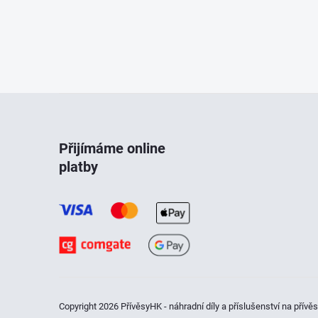
Z
á
Přijímáme online
platby
p
a
t
í
Copyright 2026
PřívěsyHK - náhradní díly a příslušenství na přívě