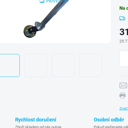
Na 
3
25 7
Měr
cena
Znač
Rychlost doručení
Osobní odběr
Zboží skladem od nás putuje
Pokud preferujete ná