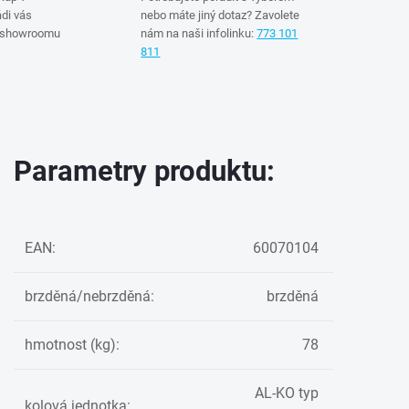
di vás
nebo máte jiný dotaz? Zavolete
 showroomu
nám na naši infolinku:
773 101
811
Parametry produktu:
EAN
:
60070104
brzděná/nebrzděná
:
brzděná
hmotnost (kg)
:
78
AL-KO typ
kolová jednotka
: