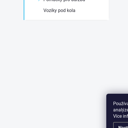
Vozíky pod kola
Použív
analýze
Více i
Nast