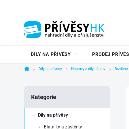
Přejít
na
obsah
DÍLY NA PŘÍVĚSY
PRODEJ PŘÍVĚ
Díly na přívěsy
Nápravy a díly náprav
Brzděné 
Domů
P
Přeskočit
Kategorie
kategorie
o
Díly na přívěsy
s
Blatníky a zástěrky