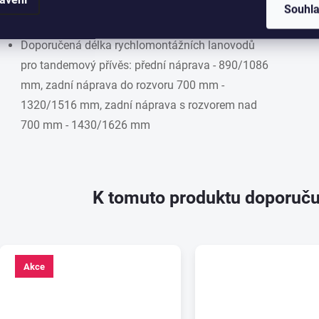
Doporučená délka rychlomontážních lanovodů
Souhl
pro jednonápravový přívěs: 1020/1216 mm
Doporučená délka rychlomontážních lanovodů
pro tandemový přívěs: přední náprava - 890/1086
mm, zadní náprava do rozvoru 700 mm -
1320/1516 mm, zadní náprava s rozvorem nad
700 mm - 1430/1626 mm
K tomuto produktu doporuču
Akce