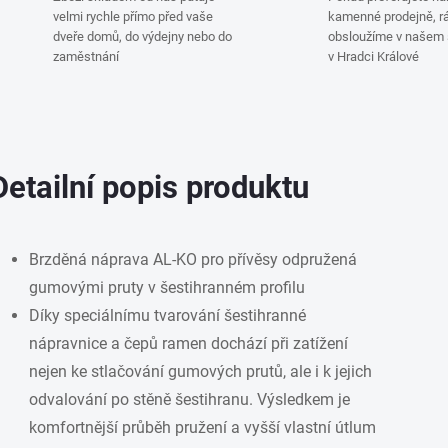
velmi rychle přímo před vaše
kamenné prodejně, rá
dveře domů, do výdejny nebo do
obsloužíme v našem
zaměstnání
v Hradci Králové
Detailní popis produktu
Brzděná náprava AL-KO pro přívěsy odpružená
gumovými pruty v šestihranném profilu
Díky speciálnímu tvarování šestihranné
nápravnice a čepů ramen dochází při zatížení
nejen ke stlačování gumových prutů, ale i k jejich
odvalování po stěně šestihranu. Výsledkem je
komfortnější průběh pružení a vyšší vlastní útlum