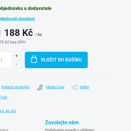
objednávku u dodavatele
Možnosti doručení
1 188 Kč
/ ks
75 Kč bez DPH
ná
:
VLOŽIT DO KOŠÍKU
Dotaz k produktu
Hlídací pes
Sdílet
Tisk
ka:
AL-KO
Zavolejte nám
kup v
Potřebujete poradit s výběrem