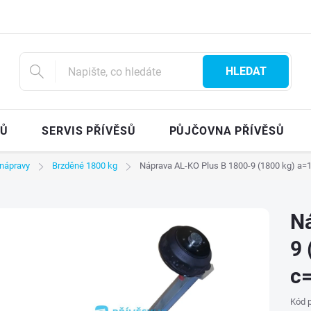
HLEDAT
SŮ
SERVIS PŘÍVĚSŮ
PŮJČOVNA PŘÍVĚSŮ
nápravy
Brzděné 1800 kg
Náprava AL-KO Plus B 1800-9 (1800 kg) a
Ná
9 
c
Kód p