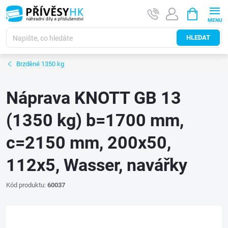
Přejít
NÁKUPNÍ
na
KOŠÍK
obsah
HLEDAT
Brzděné 1350 kg
Náprava KNOTT GB 13
(1350 kg) b=1700 mm,
c=2150 mm, 200x50,
112x5, Wasser, navářky
Kód produktu:
60037