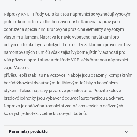
Nápravy KNOTT řady GB s kulatou nápravnicí se vyznačují vysokým
jízdním komfortem a dlouhou životností. Ramena náprav jsou
odpružena speciálními kruhovými pružicími elementy s vysokým
vlastním útlumem. Náprava je navíc vybavena navářkami pro
uchycení držáků hydraulických tlumičů. I v základním provedení bez
namontovaných tlumičů však zajistí výborné jízdní vlastnosti pro
Váš přívěs a oproti standardní řadě VGB s čtyřhrannou nápravnicí
zajisí Vašemu
přívěsu lepší stabilitu na vozovce. Náboje jsou osazeny kompaktními
bezúdržbovými dvouřadými kuličkovými ložisky s kosoúhlým
stykem. Těleso nápravy je žárově pozinkováno. Použité kolové
brzdové jednotky jsou vybavené couvací automatikou Backmat.
Náprava je dodávána kompletní včetně osazených a seřízených
kolových jednotek, včetně brzdových bubnů.
Parametry produktu