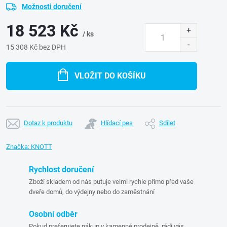
Možnosti doručení
18 523 Kč
/ ks
15 308 Kč bez DPH
Měrná
cena:
VLOŽIT DO KOŠÍKU
Dotaz k produktu
Hlídací pes
Sdílet
Značka:
KNOTT
Rychlost doručení
Zboží skladem od nás putuje velmi rychle přímo před vaše
dveře domů, do výdejny nebo do zaměstnání
Osobní odběr
Pokud preferujete nákup v kamenné prodejně, rádi vás