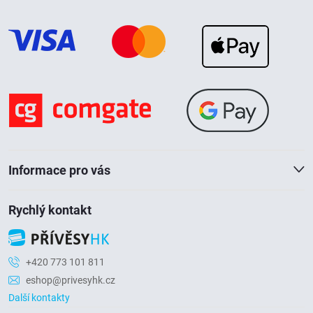
á
p
a
t
í
Informace pro vás
Rychlý kontakt
+420 773 101 811
eshop@privesyhk.cz
Další kontakty