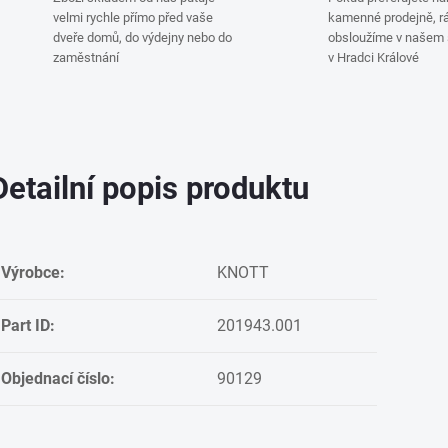
velmi rychle přímo před vaše
kamenné prodejně, rá
dveře domů, do výdejny nebo do
obsloužíme v našem
zaměstnání
v Hradci Králové
Detailní popis produktu
Výrobce:
KNOTT
Part ID:
201943.001
Objednací číslo:
90129