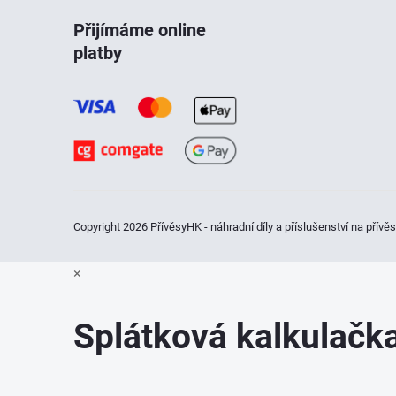
á
Přijímáme online
platby
p
a
t
í
Copyright 2026
PřívěsyHK - náhradní díly a příslušenství na přívě
×
Splátková kalkulač