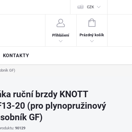
CZK
NÁKUPNÍ
KOŠÍK
Prázdný košík
Přihlášení
KONTAKTY
obník GF)
ka ruční brzdy KNOTT
13-20 (pro plynopružinový
sobník GF)
roduktu:
90129