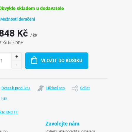
bvykle skladem u dodavatele
Možnosti doručení
 848 Kč
/ ks
7 Kč bez DPH
ná
:
VLOŽIT DO KOŠÍKU
Dotaz k produktu
Hlídací pes
Sdílet
Tisk
ka:
KNOTT
Zavolejte nám
kup v
Potřebujete poradit s výběrem