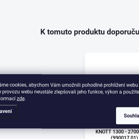
K tomuto produktu doporuču
áme cookies, abychom Vám umožnili pohodlné prohlížení webu 
 provozu webu neustále zlepšovali jeho funkce, výkon a použite
nformací
zde
.
avení
Souhl
Zásobník plynopru
KNOTT 1300 - 2700
(990017.01)