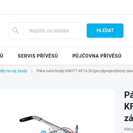
HLEDAT
SŮ
SERVIS PŘÍVĚSŮ
PŮJČOVNA PŘÍVĚSŮ
díly na náj. brzdy
Páka ruční brzdy KNOTT KF13-20 (pro plynopružinový zás
Pá
KF
zá
Kód p