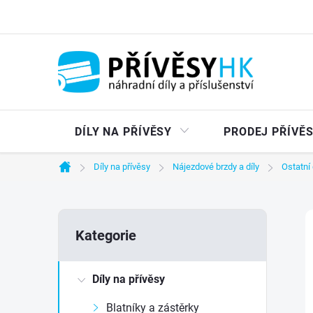
Přejít
na
obsah
DÍLY NA PŘÍVĚSY
PRODEJ PŘÍVĚ
Díly na přívěsy
Nájezdové brzdy a díly
Ostatní 
Domů
P
Přeskočit
Kategorie
kategorie
o
Díly na přívěsy
s
Blatníky a zástěrky