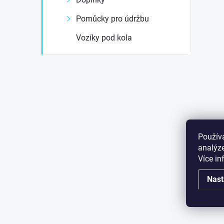
Pomůcky pro údržbu
Vozíky pod kola
Použív
analýze
Více i
Nast