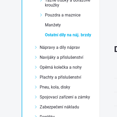
Tažné trubky a dorazové
e
kroužky
Pouzdra a maznice
l
Manžety
Ostatní díly na náj. brzdy
Nápravy a díly náprav
Navijáky a příslušenství
Opěrná kolečka a nohy
Plachty a příslušenství
Pneu, kola, disky
Spojovací zařízení a zámky
Zabezpečení nákladu
Doplňky