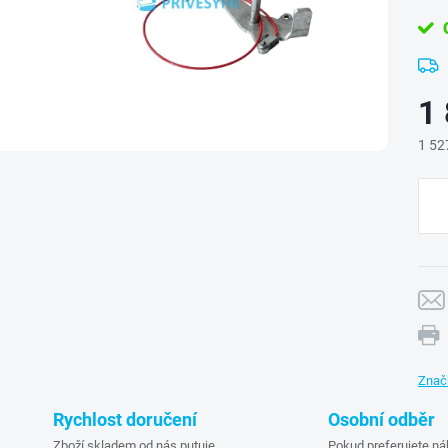
O
1
1 52
Měr
cena
Znač
Rychlost doručení
Osobní odběr
Zboží skladem od nás putuje
Pokud preferujete ná