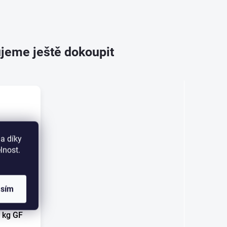
jeme ještě dokoupit
a díky
lnost.
asím
žinový
 kg GF