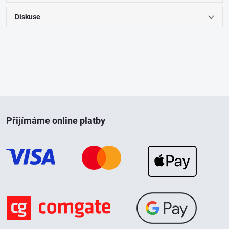
Diskuse
Z
Přijímáme online platby
á
p
a
t