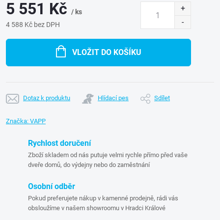
5 551 Kč
/ ks
4 588 Kč bez DPH
Měrná
cena:
VLOŽIT DO KOŠÍKU
Dotaz k produktu
Hlídací pes
Sdílet
Značka:
VAPP
Rychlost doručení
Zboží skladem od nás putuje velmi rychle přímo před vaše
dveře domů, do výdejny nebo do zaměstnání
Osobní odběr
Pokud preferujete nákup v kamenné prodejně, rádi vás
obsloužíme v našem showroomu v Hradci Králové