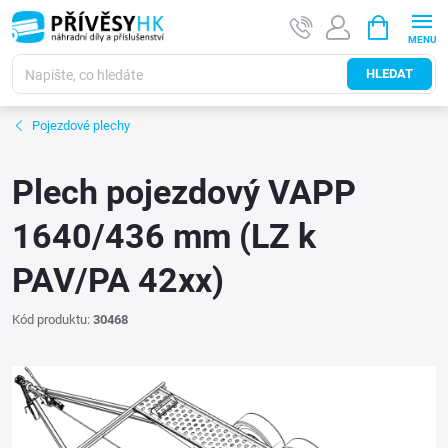
Přejít
NÁKUPNÍ
na
KOŠÍK
obsah
HLEDAT
Pojezdové plechy
Plech pojezdový VAPP
1640/436 mm (LZ k
PAV/PA 42xx)
Kód produktu:
30468