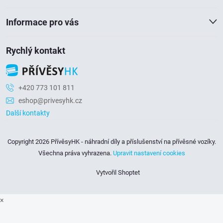
í
Informace pro vás
Rychlý kontakt
+420 773 101 811
eshop@privesyhk.cz
Další kontakty
Copyright 2026
PřívěsyHK - náhradní díly a příslušenství na přívěsné vozíky
.
Všechna práva vyhrazena.
Upravit nastavení cookies
Vytvořil Shoptet
×