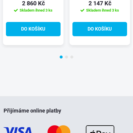
2 860 Kč
2 147 Kč
Skladem ihned
3 ks
Skladem ihned
3 ks
DO KOŠÍKU
DO KOŠÍKU
Z
Přijímáme online platby
á
p