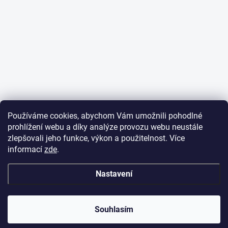
Používáme cookies, abychom Vám umožnili pohodlné
prohlížení webu a díky analýze provozu webu neustále
zlepšovali jeho funkce, výkon a použitelnost. Více
informací
zde
.
Nastavení
✕
Dobrý den,
potřebujete poradit
s objednávkou?
Souhlasím