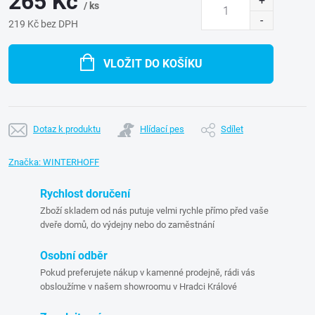
265 Kč
/ ks
219 Kč bez DPH
Měrná
cena:
VLOŽIT DO KOŠÍKU
Dotaz k produktu
Hlídací pes
Sdílet
Značka:
WINTERHOFF
Rychlost doručení
Zboží skladem od nás putuje velmi rychle přímo před vaše
dveře domů, do výdejny nebo do zaměstnání
Osobní odběr
Pokud preferujete nákup v kamenné prodejně, rádi vás
obsloužíme v našem showroomu v Hradci Králové