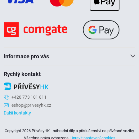
a
t
í
Informace pro vás
Rychlý kontakt
+420 773 101 811
eshop@privesyhk.cz
Další kontakty
Copyright 2026
PřívěsyHK - náhradní díly a příslušenství na přívěsné vozíky
.
Všechna práva vyhrazena.
Upravit nastavení cookies