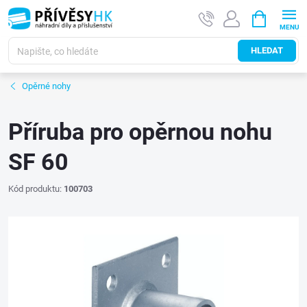
Přejít
NÁKUPNÍ
na
KOŠÍK
obsah
HLEDAT
Opěrné nohy
Příruba pro opěrnou nohu
SF 60
Kód produktu:
100703