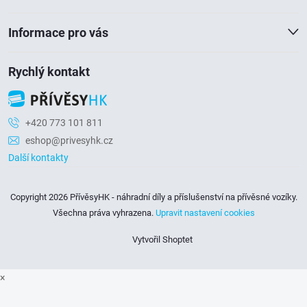
í
Informace pro vás
Rychlý kontakt
+420 773 101 811
eshop@privesyhk.cz
Další kontakty
Copyright 2026
PřívěsyHK - náhradní díly a příslušenství na přívěsné vozíky
.
Všechna práva vyhrazena.
Upravit nastavení cookies
Vytvořil Shoptet
×