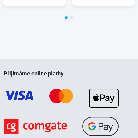
Z
Přijímáme online platby
á
p
a
t