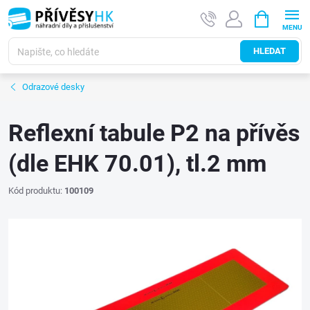
Přejít
NÁKUPNÍ
na
KOŠÍK
obsah
HLEDAT
Odrazové desky
Reflexní tabule P2 na přívěs
(dle EHK 70.01), tl.2 mm
Kód produktu:
100109