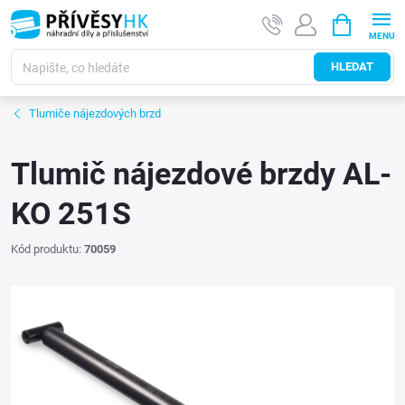
Přejít
NÁKUPNÍ
na
KOŠÍK
obsah
HLEDAT
Tlumiče nájezdových brzd
Tlumič nájezdové brzdy AL-
KO 251S
Kód produktu:
70059