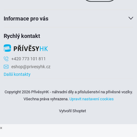
í
Informace pro vás
Rychlý kontakt
+420 773 101 811
eshop@privesyhk.cz
Další kontakty
Copyright 2026
PřívěsyHK - náhradní díly a příslušenství na přívěsné vozíky
.
Všechna práva vyhrazena.
Upravit nastavení cookies
Vytvořil Shoptet
×