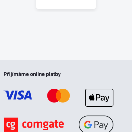
Z
Přijímáme online platby
á
p
a
t