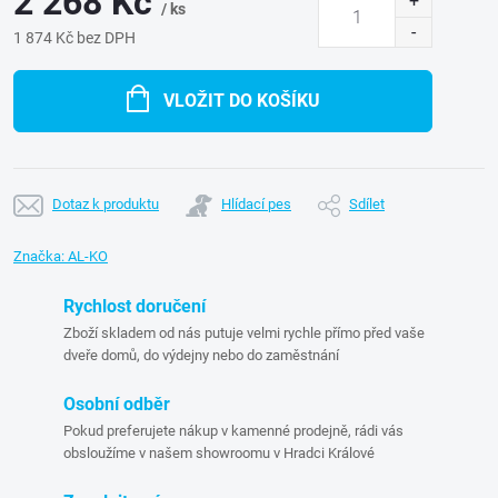
2 268 Kč
/ ks
1 874 Kč bez DPH
Měrná
cena:
VLOŽIT DO KOŠÍKU
Dotaz k produktu
Hlídací pes
Sdílet
Značka:
AL-KO
Rychlost doručení
Zboží skladem od nás putuje velmi rychle přímo před vaše
dveře domů, do výdejny nebo do zaměstnání
Osobní odběr
Pokud preferujete nákup v kamenné prodejně, rádi vás
obsloužíme v našem showroomu v Hradci Králové