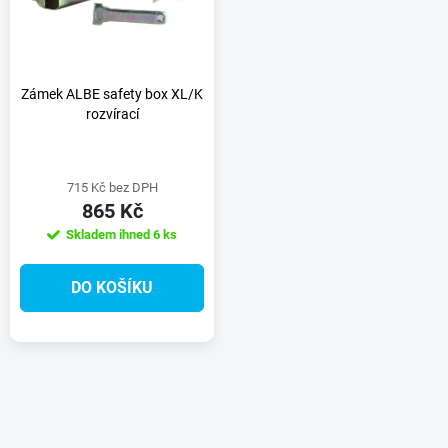
ů
ů
Zámek ALBE safety box XL/K
rozvírací
715 Kč bez DPH
865 Kč
Skladem ihned
6 ks
DO KOŠÍKU
O