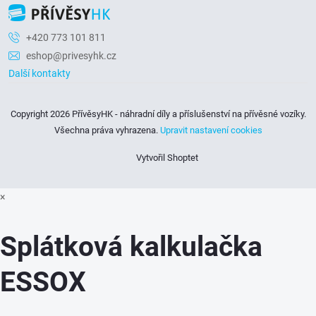
v
+420 773 101 811
ý
eshop@privesyhk.cz
p
Další kontakty
i
Copyright 2026
PřívěsyHK - náhradní díly a příslušenství na přívěsné vozíky
.
s
Všechna práva vyhrazena.
Upravit nastavení cookies
u
Vytvořil Shoptet
×
Splátková kalkulačka
ESSOX