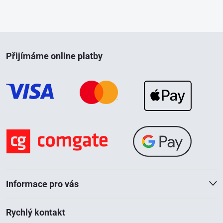
v
l
á
Z
Přijímáme online platby
d
á
a
p
c
a
í
p
t
r
í
v
Informace pro vás
k
Rychlý kontakt
y