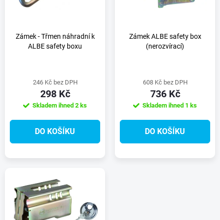
n
i
í
s
Zámek - Třmen náhradní k
Zámek ALBE safety box
ALBE safety boxu
(nerozvírací)
p
p
r
246 Kč bez DPH
608 Kč bez DPH
r
298 Kč
736 Kč
o
Skladem ihned
2 ks
Skladem ihned
1 ks
o
d
DO KOŠÍKU
DO KOŠÍKU
d
u
u
k
k
t
t