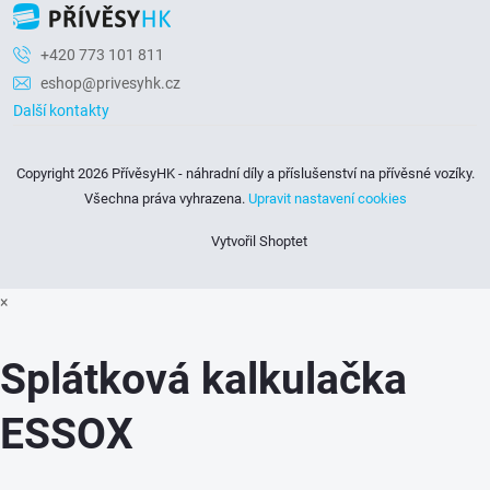
v
+420 773 101 811
ý
eshop@privesyhk.cz
p
Další kontakty
i
Copyright 2026
PřívěsyHK - náhradní díly a příslušenství na přívěsné vozíky
.
s
Všechna práva vyhrazena.
Upravit nastavení cookies
u
Vytvořil Shoptet
×
Splátková kalkulačka
ESSOX