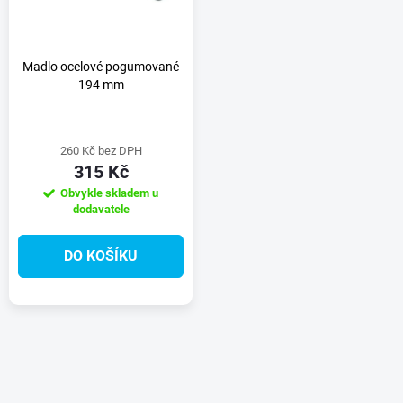
n
i
í
s
Madlo ocelové pogumované
194 mm
p
p
r
260 Kč bez DPH
r
315 Kč
o
Obvykle skladem u
o
dodavatele
d
d
DO KOŠÍKU
u
u
k
k
O
t
t
v