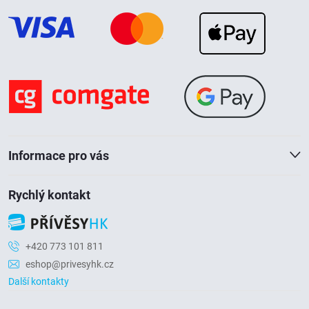
p
a
t
í
Informace pro vás
Rychlý kontakt
+420 773 101 811
eshop@privesyhk.cz
Další kontakty