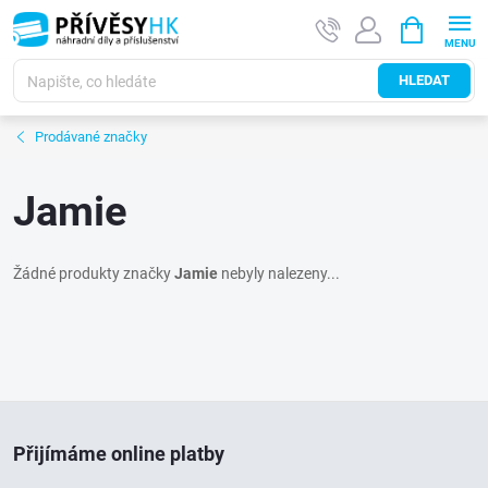
Přejít
NÁKUPNÍ
na
KOŠÍK
obsah
HLEDAT
Prodávané značky
Jamie
Žádné produkty značky
Jamie
nebyly nalezeny...
Z
Přijímáme online platby
á