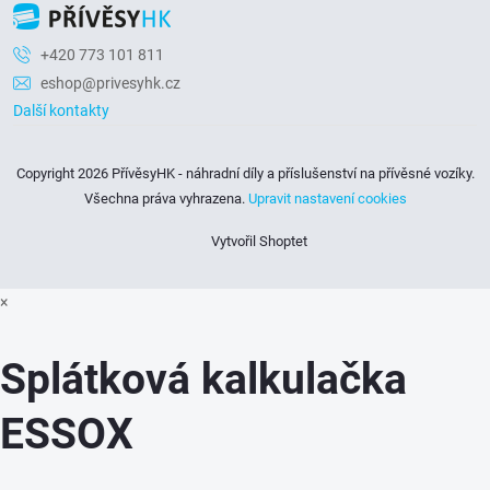
v
+420 773 101 811
ý
eshop@privesyhk.cz
p
Další kontakty
i
Copyright 2026
PřívěsyHK - náhradní díly a příslušenství na přívěsné vozíky
.
s
Všechna práva vyhrazena.
Upravit nastavení cookies
u
Vytvořil Shoptet
×
Splátková kalkulačka
ESSOX