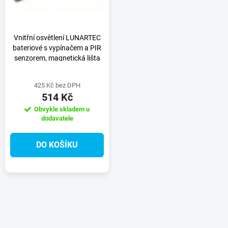
n
i
í
s
Vnitřní osvětlení LUNARTEC
bateriové s vypínačem a PIR
p
senzorem, magnetická lišta
p
(9 diod)
r
425 Kč bez DPH
r
514 Kč
o
Obvykle skladem u
o
dodavatele
d
d
DO KOŠÍKU
u
u
k
k
O
t
t
v