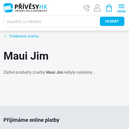
Přejít
NÁKUPNÍ
na
KOŠÍK
obsah
HLEDAT
Prodávané značky
Maui Jim
Žádné produkty značky
Maui Jim
nebyly nalezeny...
Z
Přijímáme online platby
á