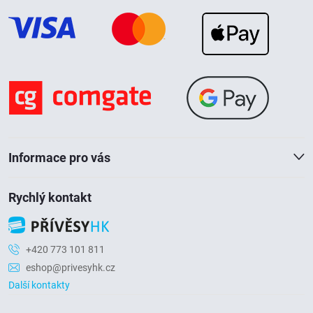
p
a
t
í
Informace pro vás
Rychlý kontakt
+420 773 101 811
eshop@privesyhk.cz
Další kontakty