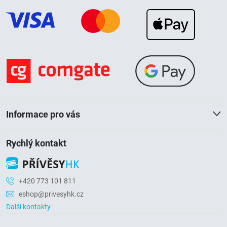
p
a
t
í
Informace pro vás
Rychlý kontakt
+420 773 101 811
eshop@privesyhk.cz
Další kontakty