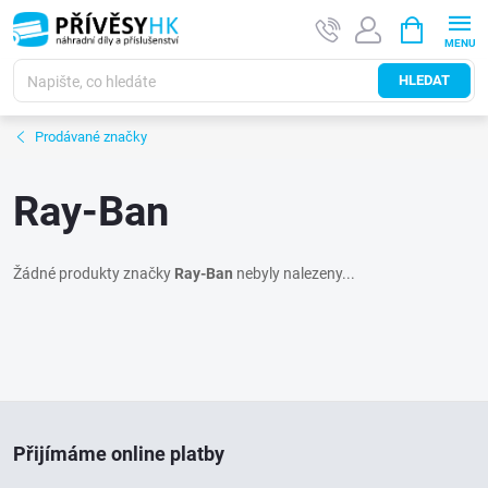
Přejít
NÁKUPNÍ
na
KOŠÍK
obsah
HLEDAT
Prodávané značky
Ray-Ban
Žádné produkty značky
Ray-Ban
nebyly nalezeny...
Z
Přijímáme online platby
á