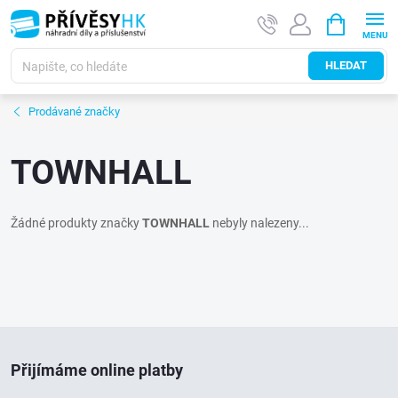
Přejít
NÁKUPNÍ
na
KOŠÍK
obsah
HLEDAT
Prodávané značky
TOWNHALL
Žádné produkty značky
TOWNHALL
nebyly nalezeny...
Z
Přijímáme online platby
á