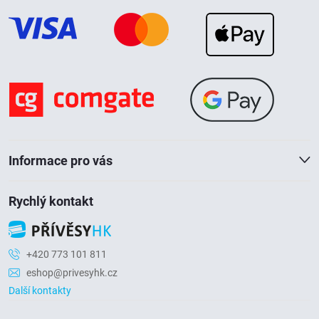
p
a
t
í
Informace pro vás
Rychlý kontakt
+420 773 101 811
eshop@privesyhk.cz
Další kontakty