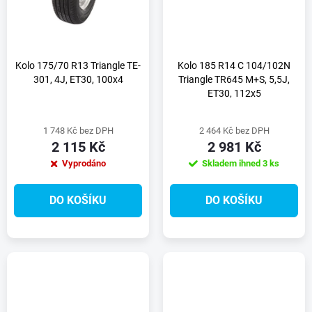
ů
ů
Kolo 175/70 R13 Triangle TE-
Kolo 185 R14 C 104/102N
301, 4J, ET30, 100x4
Triangle TR645 M+S, 5,5J,
ET30, 112x5
1 748 Kč bez DPH
2 464 Kč bez DPH
2 115 Kč
2 981 Kč
Vyprodáno
Skladem ihned
3 ks
DO KOŠÍKU
DO KOŠÍKU