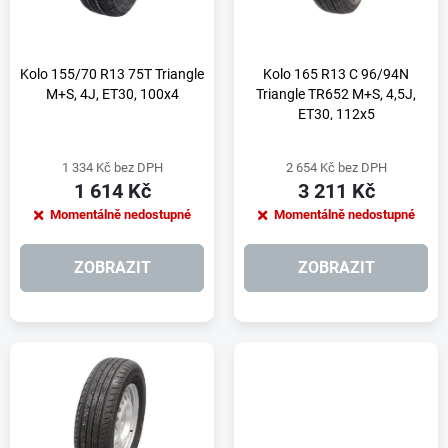
n
i
í
s
Kolo 155/70 R13 75T Triangle
Kolo 165 R13 C 96/94N
M+S, 4J, ET30, 100x4
Triangle TR652 M+S, 4,5J,
p
ET30, 112x5
p
r
1 334 Kč bez DPH
2 654 Kč bez DPH
r
1 614 Kč
3 211 Kč
o
Momentálně nedostupné
Momentálně nedostupné
o
d
ZOBRAZIT
ZOBRAZIT
d
u
u
k
k
t
t