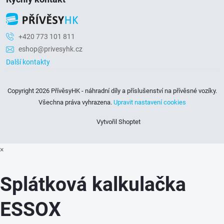
y
v
+420 773 101 811
ý
eshop@privesyhk.cz
p
Další kontakty
i
Copyright 2026
PřívěsyHK - náhradní díly a příslušenství na přívěsné vozíky
.
s
Všechna práva vyhrazena.
Upravit nastavení cookies
u
Vytvořil Shoptet
×
Splátková kalkulačka
ESSOX