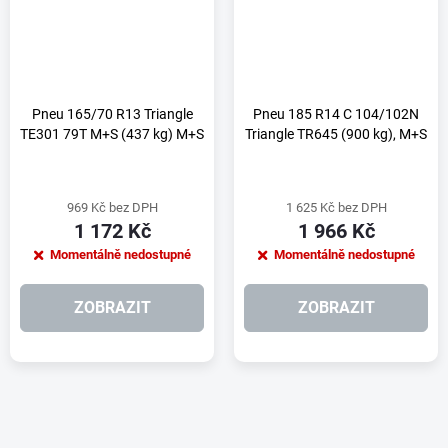
Pneu 165/70 R13 Triangle
Pneu 185 R14 C 104/102N
TE301 79T M+S (437 kg) M+S
Triangle TR645 (900 kg), M+S
969 Kč bez DPH
1 625 Kč bez DPH
1 172 Kč
1 966 Kč
Momentálně nedostupné
Momentálně nedostupné
ZOBRAZIT
ZOBRAZIT
O