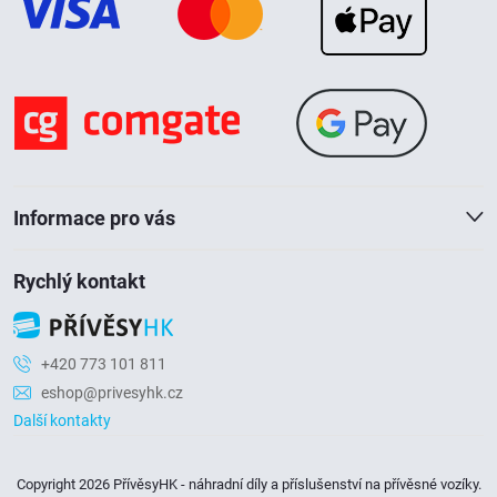
p
c
a
í
p
t
r
í
v
Informace pro vás
k
Rychlý kontakt
y
v
+420 773 101 811
ý
eshop@privesyhk.cz
p
Další kontakty
i
Copyright 2026
PřívěsyHK - náhradní díly a příslušenství na přívěsné vozíky
.