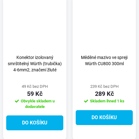
Konektor izolovaný
Měděné mazivo ve spreji
smrštitelný Würth (trubička)
Würth CU800 300ml
4-6mm2, značení žluté
49 Kč bez DPH
239 Kč bez DPH
59 Kč
289 Kč
Obvykle skladem u
Skladem ihned
1 ks
dodavatele
DO KOŠÍKU
DO KOŠÍKU