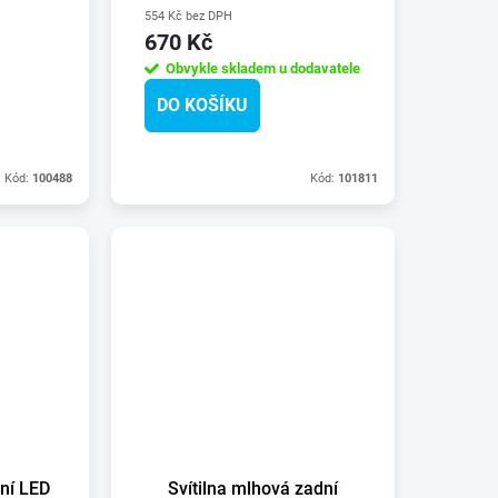
554 Kč bez DPH
670 Kč
Obvykle skladem u dodavatele
DO KOŠÍKU
Kód:
100488
Kód:
101811
dní LED
Svítilna mlhová zadní