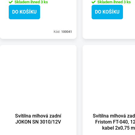
o
Skladem ihned
3 ks
Skladem ihned
3 ks
u
DO KOŠÍKU
DO KOŠÍKU
d
k
u
Kód:
100041
t
k
ů
t
ů
Svítilna mlhová zadní
Svítilna mlhová za
JOKON SN 3010/12V
Fristom FT-040, 1
kabel 2x0,75 