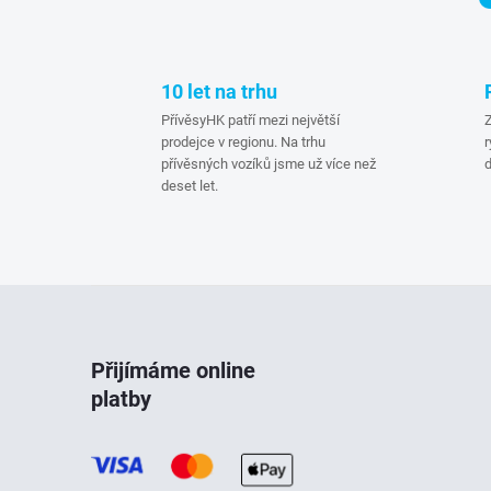
l
10 let na trhu
PřívěsyHK patří mezi největší
Z
prodejce v regionu. Na trhu
r
přívěsných vozíků jsme už více než
d
deset let.
í
Z
r
á
Přijímáme online
platby
p
a