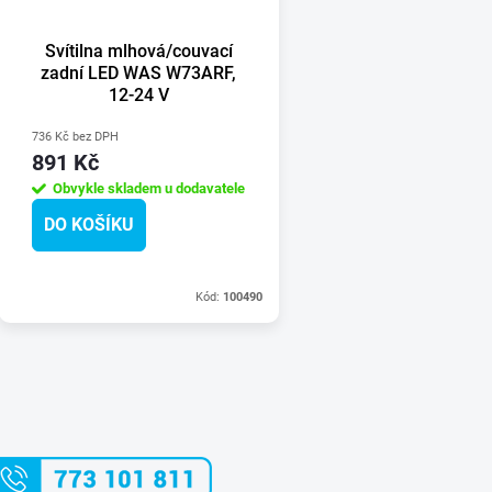
Svítilna mlhová/couvací
zadní LED WAS W73ARF,
12-24 V
736 Kč bez DPH
891 Kč
Obvykle skladem u dodavatele
DO KOŠÍKU
Kód:
100490
O
v