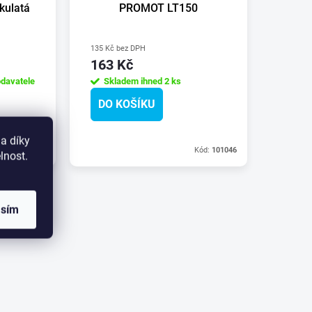
kulatá
PROMOT LT150
135 Kč bez DPH
163 Kč
davatele
Skladem ihned
2 ks
DO KOŠÍKU
a díky
Kód:
100301
Kód:
101046
lnost.
asím