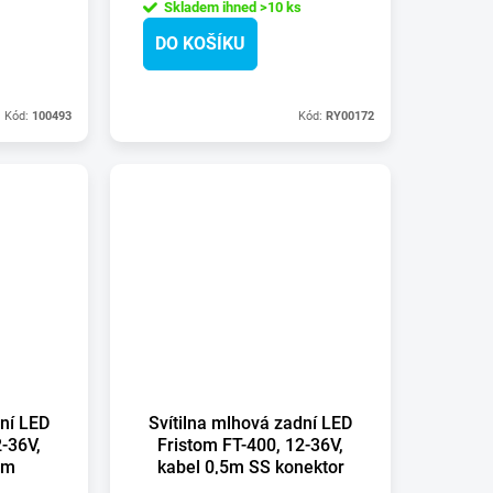
Skladem ihned
>10 ks
DO KOŠÍKU
Kód:
100493
Kód:
RY00172
dní LED
Svítilna mlhová zadní LED
2-36V,
Fristom FT-400, 12-36V,
mm
kabel 0,5m SS konektor