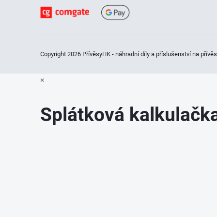
t
í
i
Copyright 2026
PřívěsyHK - náhradní díly a příslušenství na přívě
×
Splátková kalkulač