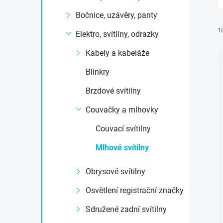
t
Bočnice, uzávěry, panty
r
1
Elektro, svítilny, odrazky
Kabely a kabeláže
a
Blinkry
n
Brzdové svítilny
n
Couvačky a mlhovky
í
i
Couvací svítilny
í
Mlhové svítilny
p
Obrysové svítilny
a
Osvětlení registrační značky
n
Sdružené zadní svítilny