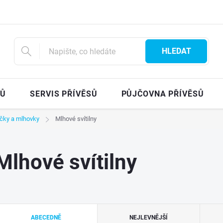
HLEDAT
SŮ
SERVIS PŘÍVĚSŮ
PŮJČOVNA PŘÍVĚSŮ
čky a mlhovky
Mlhové svítilny
Mlhové svítilny
Ř
ABECEDNĚ
NEJLEVNĚJŠÍ