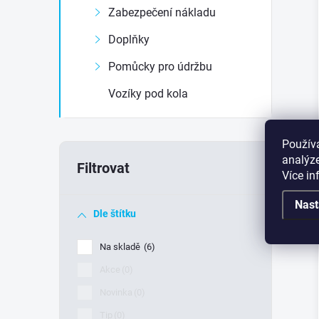
Zabezpečení nákladu
Doplňky
Pomůcky pro údržbu
Vozíky pod kola
Použív
analýze
Více i
Nast
Dle štítku
Na skladě
6
Akce
0
Novinka
0
Tip
0