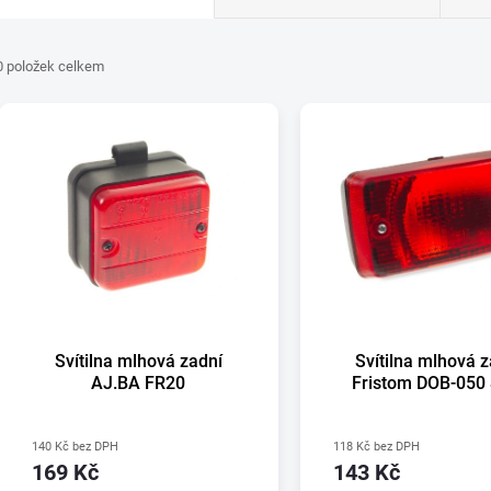
a
0
položek celkem
z
V
e
ý
n
p
p
s
r
Svítilna mlhová zadní
Svítilna mlhová 
p
AJ.BA FR20
Fristom DOB-050
o
r
140 Kč bez DPH
118 Kč bez DPH
d
169 Kč
143 Kč