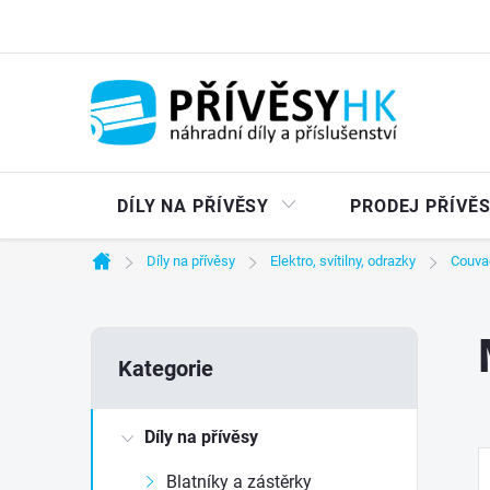
Přejít
na
obsah
DÍLY NA PŘÍVĚSY
PRODEJ PŘÍVĚ
Díly na přívěsy
Elektro, svítilny, odrazky
Couva
Domů
P
Přeskočit
Kategorie
kategorie
o
Díly na přívěsy
s
Blatníky a zástěrky