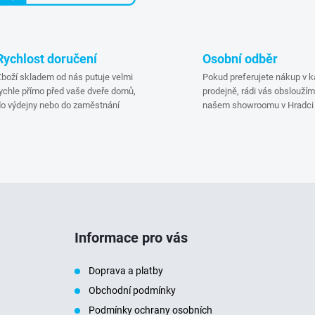
á
d
Rychlost doručení
Osobní odběr
boží skladem od nás putuje velmi
Pokud preferujete nákup v
a
ychle přímo před vaše dveře domů,
prodejně, rádi vás obsloužím
o výdejny nebo do zaměstnání
našem showroomu v Hradci 
c
p
v
Informace pro vás
k
Doprava a platby
y
Obchodní podmínky
Podmínky ochrany osobních