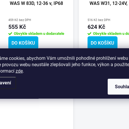
WAS W 83D, 12-36 v, IP68
WAS W31, 12-24V, 
459 Kč bez DPH
516 Kč bez DPH
555 Kč
624 Kč
Obvykle skladem u dodavatele
Obvykle skladem u do
DO KOŠÍKU
DO KOŠÍKU
áme cookies, abychom Vám umožnili pohodlné prohlížení webu 
Kód:
100498
 provozu webu neustále zlepšovali jeho funkce, výkon a použite
nformací
zde
.
avení
Souhl