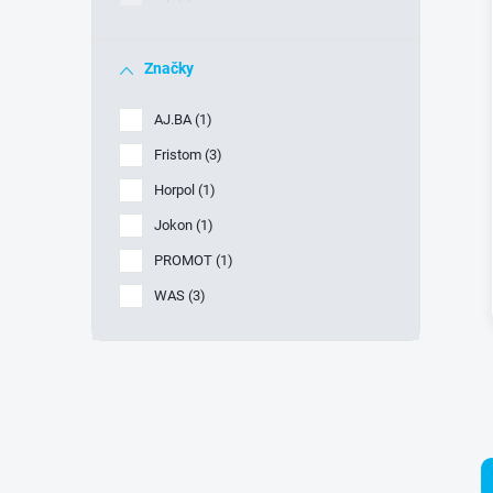
Značky
AJ.BA
1
Fristom
3
Horpol
1
Jokon
1
PROMOT
1
WAS
3