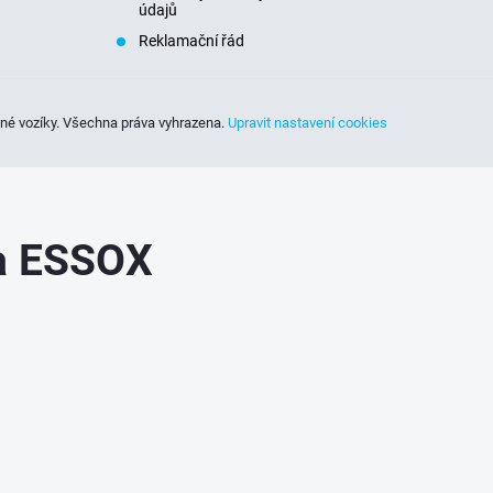
v
údajů
ý
Reklamační řád
p
sné vozíky
. Všechna práva vyhrazena.
Upravit nastavení cookies
s
u
ka ESSOX