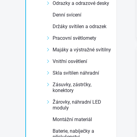
Odrazky a odrazové desky
e
Denní svícení
l
Držáky svítilen a odrazek
Pracovní světlomety
Majáky a výstražné svítilny
Vnitřní osvětlení
Skla svítilen náhradní
Zásuvky, zástrčky,
konektory
Žárovky, náhradní LED
moduly
Montážní materiál
Baterie, nabíječky a
příslušenství