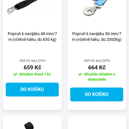
e
p
n
i
í
s
Popruh k navijáku 48 mm/7
Popruh k navijáku 50 mm/7
m (včetně háku, do 850 kg)
m (včetně háku, do 2000kg)
p
p
r
545 Kč bez DPH
549 Kč bez DPH
r
659 Kč
664 Kč
o
Skladem ihned
1 ks
Obvykle skladem u
o
dodavatele
d
DO KOŠÍKU
d
DO KOŠÍKU
u
u
k
k