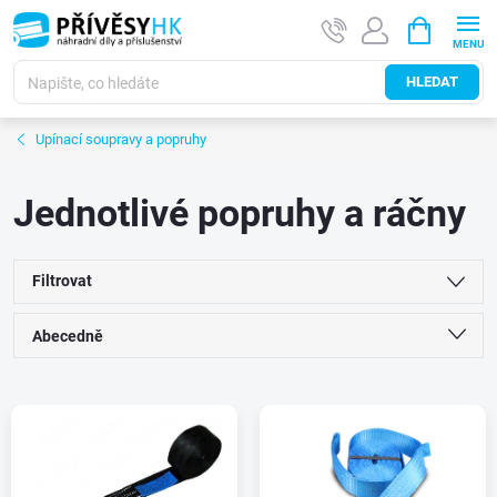
Přejít
NÁKUPNÍ
na
KOŠÍK
obsah
HLEDAT
Upínací soupravy a popruhy
Jednotlivé popruhy a ráčny
Filtrovat
Ř
Abecedně
a
Nejlevnější
V
Nejdražší
z
ý
Nejprodávanější