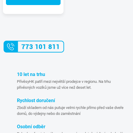
O
v
l
á
10 let na trhu
d
PřívěsyHK patří mezi největší prodejce v regionu. Na trhu
přívěsných vozíků jsme už více než deset let.
a
Rychlost doručení
c
Zboží skladem od nás putuje velmi rychle přímo před vaše dveře
domů, do výdejny nebo do zaměstnání
í
p
Osobní odběr