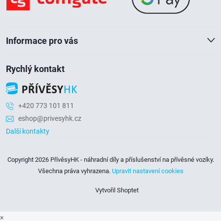
t
í
Informace pro vás
Rychlý kontakt
+420 773 101 811
eshop@privesyhk.cz
Další kontakty
Copyright 2026
PřívěsyHK - náhradní díly a příslušenství na přívěsné vozíky
.
Všechna práva vyhrazena.
Upravit nastavení cookies
Vytvořil Shoptet
×