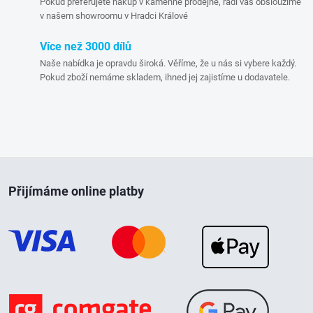
Pokud preferujete nákup v kamenné prodejně, rádi vás obsloužíme
r
v našem showroomu v Hradci Králové
v
Více než 3000 dílů
Naše nabídka je opravdu široká. Věříme, že u nás si vybere každý.
k
Pokud zboží nemáme skladem, ihned jej zajistíme u dodavatele.
y
v
ý
Z
p
Přijímáme online platby
á
i
p
s
u
a