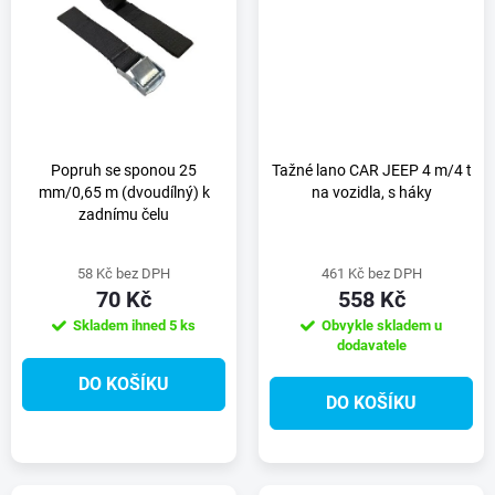
t
t
ů
ů
Popruh se sponou 25
Tažné lano CAR JEEP 4 m/4 t
mm/0,65 m (dvoudílný) k
na vozidla, s háky
zadnímu čelu
58 Kč bez DPH
461 Kč bez DPH
70 Kč
558 Kč
Skladem ihned
5 ks
Obvykle skladem u
dodavatele
DO KOŠÍKU
DO KOŠÍKU