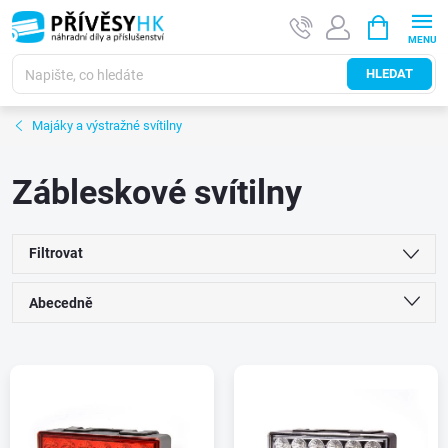
Přejít
NÁKUPNÍ
na
KOŠÍK
obsah
HLEDAT
Majáky a výstražné svítilny
Zábleskové svítilny
Filtrovat
Ř
Abecedně
a
Nejlevnější
V
Nejdražší
z
ý
Nejprodávanější