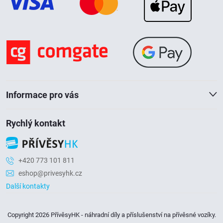
p
s
u
a
t
í
Informace pro vás
Rychlý kontakt
+420 773 101 811
eshop@privesyhk.cz
Další kontakty
Copyright 2026
PřívěsyHK - náhradní díly a příslušenství na přívěsné vozíky
.