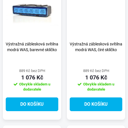
t
t
ů
ů
Výstražná záblesková svítilna
Výstražná záblesková svítilna
modrá WAS, barevné sklíčko
modrá WAS, čiré sklíčko
889 Kč bez DPH
889 Kč bez DPH
1 076 Kč
1 076 Kč
Obvykle skladem u
Obvykle skladem u
dodavatele
dodavatele
DO KOŠÍKU
DO KOŠÍKU