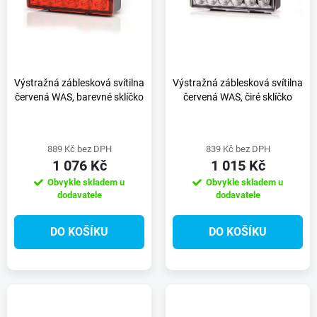
e
p
n
i
í
s
Výstražná záblesková svítilna
Výstražná záblesková svítilna
červená WAS, barevné sklíčko
červená WAS, čiré sklíčko
p
p
r
889 Kč bez DPH
839 Kč bez DPH
r
1 076 Kč
1 015 Kč
o
Obvykle skladem u
Obvykle skladem u
o
dodavatele
dodavatele
d
d
DO KOŠÍKU
DO KOŠÍKU
u
u
k
k