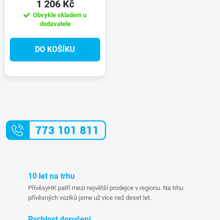
1 206 Kč
Obvykle skladem u
dodavatele
DO KOŠÍKU
O
v
l
á
10 let na trhu
d
PřívěsyHK patří mezi největší prodejce v regionu. Na trhu
přívěsných vozíků jsme už více než deset let.
a
Rychlost doručení