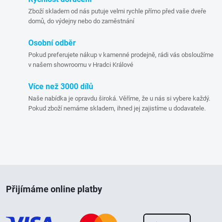
c
Zboží skladem od nás putuje velmi rychle přímo před vaše dveře
domů, do výdejny nebo do zaměstnání
í
p
Osobní odběr
Pokud preferujete nákup v kamenné prodejně, rádi vás obsloužíme
r
v našem showroomu v Hradci Králové
v
Více než 3000 dílů
Naše nabídka je opravdu široká. Věříme, že u nás si vybere každý.
k
Pokud zboží nemáme skladem, ihned jej zajistíme u dodavatele.
y
v
ý
Z
p
Přijímáme online platby
á
i