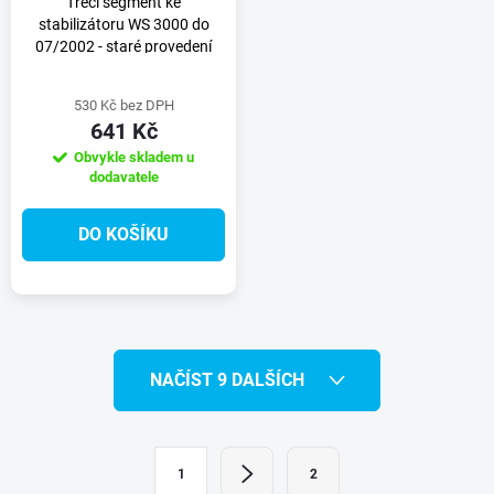
Třecí segment ke
stabilizátoru WS 3000 do
07/2002 - staré provedení
530 Kč bez DPH
641 Kč
Obvykle skladem u
dodavatele
DO KOŠÍKU
O
NAČÍST 9 DALŠÍCH
v
l
S
1
2
t