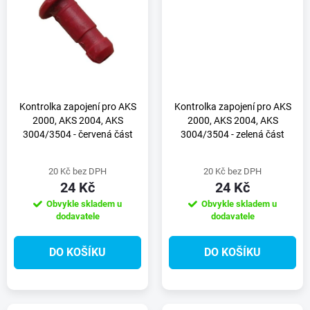
t
t
ů
ů
Kontrolka zapojení pro AKS
Kontrolka zapojení pro AKS
2000, AKS 2004, AKS
2000, AKS 2004, AKS
3004/3504 - červená část
3004/3504 - zelená část
20 Kč bez DPH
20 Kč bez DPH
24 Kč
24 Kč
Obvykle skladem u
Obvykle skladem u
dodavatele
dodavatele
DO KOŠÍKU
DO KOŠÍKU