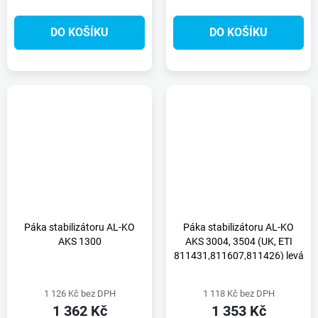
DO KOŠÍKU
DO KOŠÍKU
Páka stabilizátoru AL-KO
Páka stabilizátoru AL-KO
AKS 1300
AKS 3004, 3504 (UK, ETI
811431,811607,811426) levá
strana
1 126 Kč bez DPH
1 118 Kč bez DPH
1 362 Kč
1 353 Kč