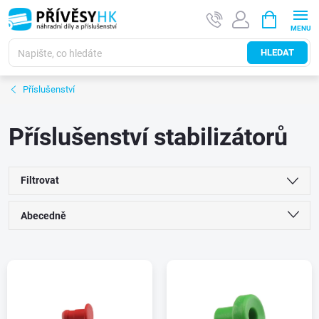
Přejít
NÁKUPNÍ
na
KOŠÍK
obsah
HLEDAT
Příslušenství
Příslušenství stabilizátorů
Filtrovat
Ř
Abecedně
a
Nejlevnější
V
Nejdražší
z
ý
Nejprodávanější