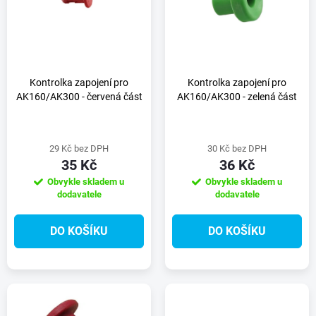
e
p
n
i
í
s
Kontrolka zapojení pro
Kontrolka zapojení pro
AK160/AK300 - červená část
AK160/AK300 - zelená část
p
p
r
29 Kč bez DPH
30 Kč bez DPH
r
35 Kč
36 Kč
o
Obvykle skladem u
Obvykle skladem u
o
dodavatele
dodavatele
d
d
DO KOŠÍKU
DO KOŠÍKU
u
u
k
k