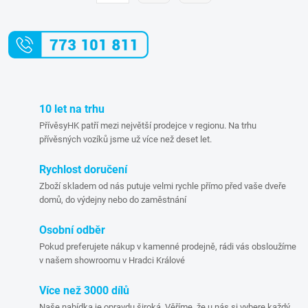
á
r
d
á
a
n
k
c
o
í
10 let na trhu
v
PřívěsyHK patří mezi největší prodejce v regionu. Na trhu
á
p
přívěsných vozíků jsme už více než deset let.
n
r
í
Rychlost doručení
Zboží skladem od nás putuje velmi rychle přímo před vaše dveře
v
domů, do výdejny nebo do zaměstnání
k
Osobní odběr
y
Pokud preferujete nákup v kamenné prodejně, rádi vás obsloužíme
v našem showroomu v Hradci Králové
v
Více než 3000 dílů
ý
Naše nabídka je opravdu široká. Věříme, že u nás si vybere každý.