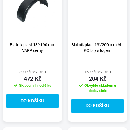
t
t
ů
ů
Blatník plast 13''/190 mm
Blatník plast 13''/200 mm AL-
VAPP černý
KO bílý s logem
390 Kč bez DPH
169 Kč bez DPH
472 Kč
204 Kč
Skladem ihned
6 ks
Obvykle skladem u
dodavatele
DO KOŠÍKU
DO KOŠÍKU