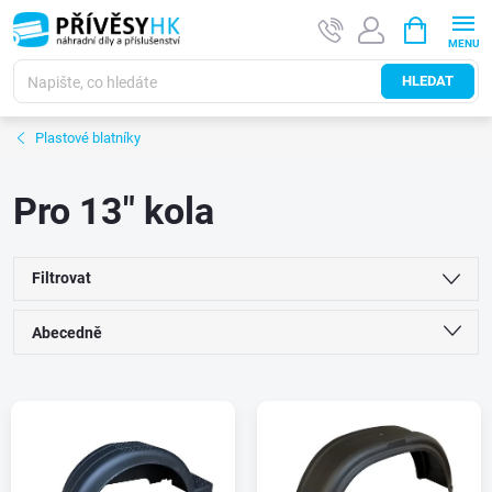
Přejít
NÁKUPNÍ
na
KOŠÍK
obsah
HLEDAT
Plastové blatníky
Pro 13" kola
Filtrovat
Ř
Abecedně
a
Nejlevnější
V
Nejdražší
z
ý
Nejprodávanější