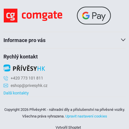
a
t
í
Informace pro vás
Rychlý kontakt
+420 773 101 811
eshop@privesyhk.cz
Další kontakty
Copyright 2026
PřívěsyHK - náhradní díly a příslušenství na přívěsné vozíky
.
Všechna práva vyhrazena.
Upravit nastavení cookies
Vytvořil Shoptet