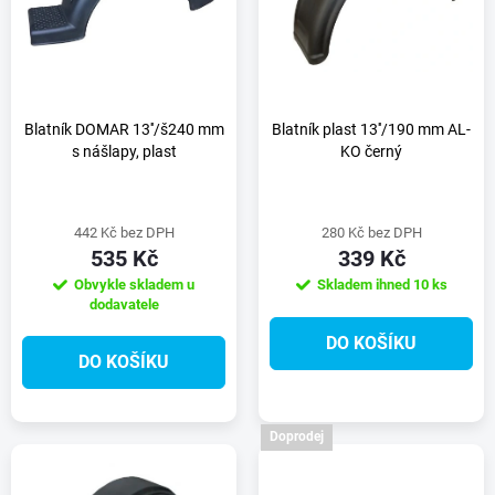
e
p
n
i
í
s
Blatník DOMAR 13''/š240 mm
Blatník plast 13''/190 mm AL-
s nášlapy, plast
KO černý
p
p
r
442 Kč bez DPH
280 Kč bez DPH
r
535 Kč
339 Kč
o
Obvykle skladem u
Skladem ihned
10 ks
o
dodavatele
d
DO KOŠÍKU
d
DO KOŠÍKU
u
u
k
Doprodej
k