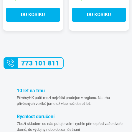
DO KOŠÍKU
DO KOŠÍKU
O
v
l
á
10 let na trhu
d
PřívěsyHK patří mezi největší prodejce v regionu. Na trhu
přívěsných vozíků jsme už více než deset let.
a
Rychlost doručení
c
Zboží skladem od nás putuje velmi rychle přímo před vaše dveře
domů, do výdejny nebo do zaměstnání