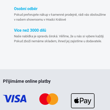
í
p
Osobní odběr
Pokud preferujete nákup v kamenné prodejně, rádi vás obsloužíme
r
v našem showroomu v Hradci Králové
v
Více než 3000 dílů
Naše nabídka je opravdu široká. Věříme, že u nás si vybere každý.
k
Pokud zboží nemáme skladem, ihned jej zajistíme u dodavatele.
y
v
ý
Z
p
Přijímáme online platby
á
i
p
s
u