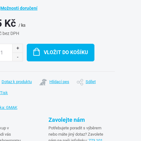
Možnosti doručení
5 Kč
/ ks
č bez DPH
ná
:
VLOŽIT DO KOŠÍKU
Dotaz k produktu
Hlídací pes
Sdílet
Tisk
ka:
GMAK
Zavolejte nám
kup v
Potřebujete poradit s výběrem
di vás
nebo máte jiný dotaz? Zavolete
 showroomu
nám na naši infolinku:
773 101