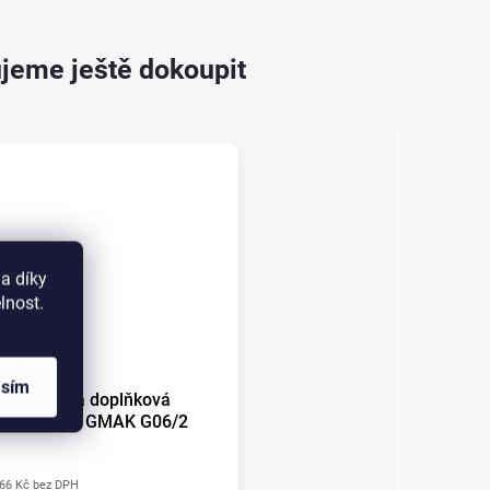
jeme ještě dokoupit
a díky
lnost.
asím
Svítilna doplňková
obrysová GMAK G06/2
66 Kč bez DPH