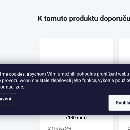
K tomuto produktu doporuču
áme cookies, abychom Vám umožnili pohodlné prohlížení webu 
 provozu webu neustále zlepšovali jeho funkce, výkon a použite
nformací
zde
.
avení
Souhl
Svítilna doplňková
obrysová GMAK G06/3
(130 mm)
217 Kč bez DPH
2