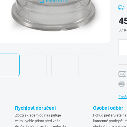
4
37 K
Měr
cena
Znač
Rychlost doručení
Osobní odběr
Zboží skladem od nás putuje
Pokud preferujete ná
velmi rychle přímo před vaše
kamenné prodejně, rá
dveře domů, do výdejny nebo do
obsloužíme v našem