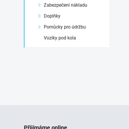
Zabezpečení nákladu
Doplňky
Pomůcky pro údržbu
Vozíky pod kola
Z
á
Přijímáme online