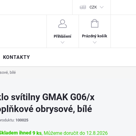
CZK
NÁKUPNÍ
KOŠÍK
Prázdný košík
Přihlášení
KONTAKTY
ové, bílé
lo svítilny GMAK G06/x
plňkové obrysové, bílé
roduktu:
100025
kladem ihned
9 ks
12.8.2026