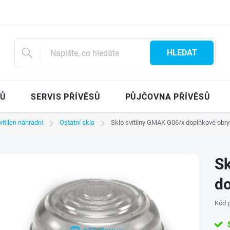
HLEDAT
SŮ
SERVIS PŘÍVĚSŮ
PŮJČOVNA PŘÍVĚSŮ
vítilen náhradní
Ostatní skla
Sklo svítilny GMAK G06/x doplňkové obrys
Sk
do
Kód p
S