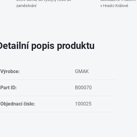
zaměstnání
v Hradci Králové
Detailní popis produktu
Výrobce:
GMAK
Part ID:
B00070
Objednací číslo:
100025