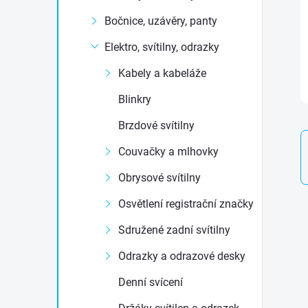
t
Bočnice, uzávěry, panty
r
Elektro, svítilny, odrazky
Kabely a kabeláže
a
Blinkry
n
Brzdové svítilny
n
Couvačky a mlhovky
Obrysové svítilny
í
Osvětlení registrační značky
p
Sdružené zadní svítilny
a
Odrazky a odrazové desky
Denní svícení
n