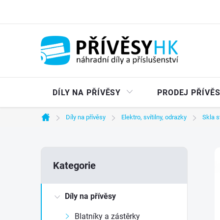
Přejít
na
obsah
DÍLY NA PŘÍVĚSY
PRODEJ PŘÍVĚ
Díly na přívěsy
Elektro, svítilny, odrazky
Skla s
Domů
P
Přeskočit
Kategorie
kategorie
o
Díly na přívěsy
s
Blatníky a zástěrky