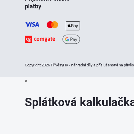
platby
p
a
t
í
Copyright 2026
PřívěsyHK - náhradní díly a příslušenství na přívě
×
Splátková kalkulač