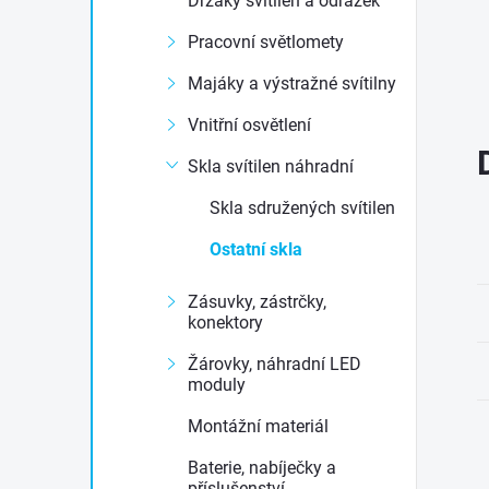
Držáky svítilen a odrazek
e
Pracovní světlomety
l
Majáky a výstražné svítilny
Vnitřní osvětlení
Skla svítilen náhradní
Skla sdružených svítilen
Ostatní skla
Zásuvky, zástrčky,
konektory
Žárovky, náhradní LED
moduly
Montážní materiál
Baterie, nabíječky a
příslušenství