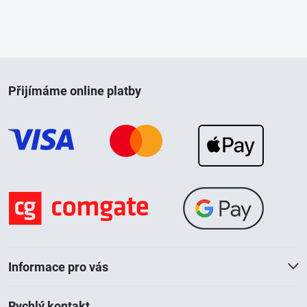
i
s
Z
u
Přijímáme online platby
á
p
a
t
í
Informace pro vás
Rychlý kontakt