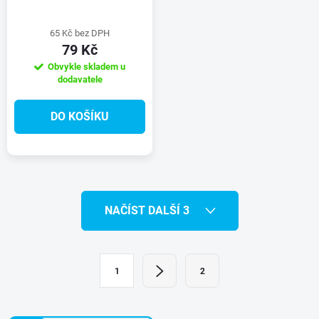
65 Kč bez DPH
79 Kč
Obvykle skladem u
dodavatele
DO KOŠÍKU
O
NAČÍST DALŠÍ 3
v
l
S
1
2
t
á
r
d