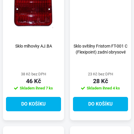
t
t
ů
ů
Sklo mlhovky AJ.BA
Sklo svítilny Fristom FT-001 C
(Flexipoint) zadní obrysové
38 Kč bez DPH
23 Kč bez DPH
46 Kč
28 Kč
Skladem ihned
7 ks
Skladem ihned
4 ks
DO KOŠÍKU
DO KOŠÍKU