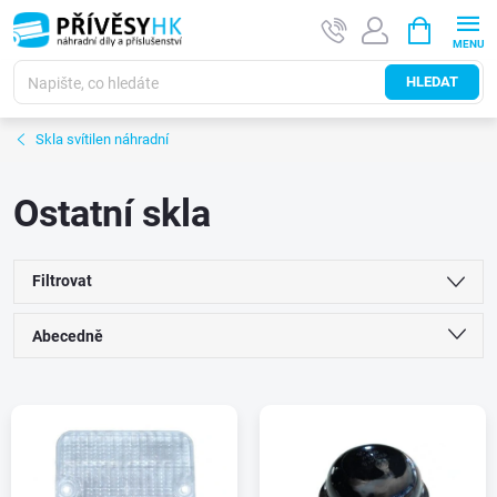
Přejít
NÁKUPNÍ
na
KOŠÍK
obsah
HLEDAT
Skla svítilen náhradní
Ostatní skla
Filtrovat
Ř
Abecedně
a
Nejlevnější
V
Nejdražší
z
ý
Nejprodávanější