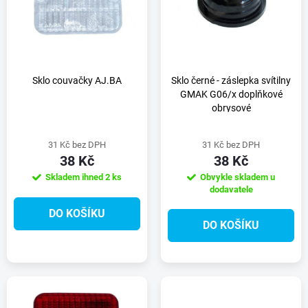
e
p
n
i
í
s
Sklo couvačky AJ.BA
Sklo černé - záslepka svítilny
GMAK G06/x doplňkové
p
obrysové
p
r
31 Kč bez DPH
31 Kč bez DPH
r
38 Kč
38 Kč
o
Skladem ihned
2 ks
Obvykle skladem u
o
dodavatele
d
DO KOŠÍKU
d
DO KOŠÍKU
u
u
k
k