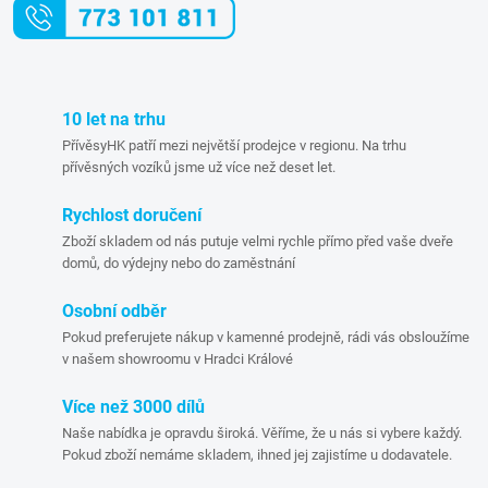
á
a
n
k
c
o
í
10 let na trhu
v
PřívěsyHK patří mezi největší prodejce v regionu. Na trhu
á
p
přívěsných vozíků jsme už více než deset let.
n
r
í
Rychlost doručení
Zboží skladem od nás putuje velmi rychle přímo před vaše dveře
v
domů, do výdejny nebo do zaměstnání
k
Osobní odběr
y
Pokud preferujete nákup v kamenné prodejně, rádi vás obsloužíme
v našem showroomu v Hradci Králové
v
Více než 3000 dílů
ý
Naše nabídka je opravdu široká. Věříme, že u nás si vybere každý.
Pokud zboží nemáme skladem, ihned jej zajistíme u dodavatele.
p