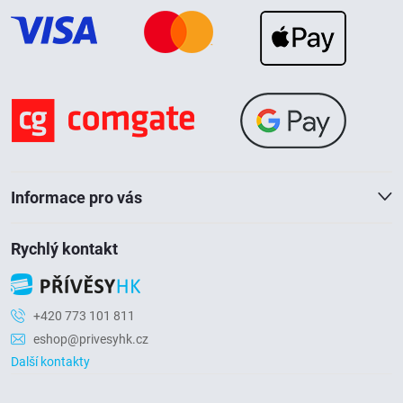
p
a
t
í
Informace pro vás
Rychlý kontakt
+420 773 101 811
eshop@privesyhk.cz
Další kontakty