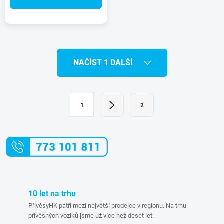
O
NAČÍST 1 DALŠÍ
v
l
S
1
2
t
á
r
d
á
a
n
k
c
o
í
10 let na trhu
v
PřívěsyHK patří mezi největší prodejce v regionu. Na trhu
á
p
přívěsných vozíků jsme už více než deset let.