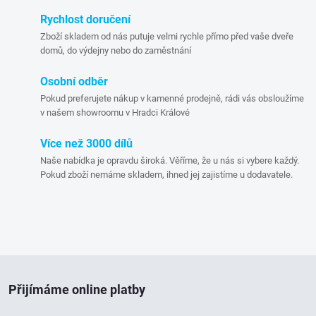
n
r
í
Rychlost doručení
Zboží skladem od nás putuje velmi rychle přímo před vaše dveře
v
domů, do výdejny nebo do zaměstnání
k
Osobní odběr
y
Pokud preferujete nákup v kamenné prodejně, rádi vás obsloužíme
v našem showroomu v Hradci Králové
v
Více než 3000 dílů
ý
Naše nabídka je opravdu široká. Věříme, že u nás si vybere každý.
Pokud zboží nemáme skladem, ihned jej zajistíme u dodavatele.
p
i
s
Z
u
Přijímáme online platby
á