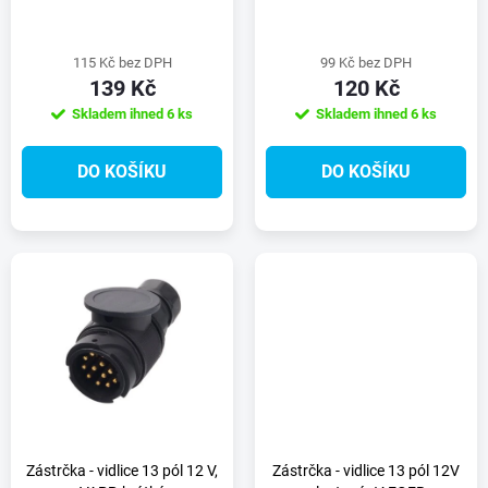
p
p
r
115 Kč bez DPH
99 Kč bez DPH
r
139 Kč
120 Kč
o
Skladem ihned
6 ks
Skladem ihned
6 ks
o
d
DO KOŠÍKU
DO KOŠÍKU
d
u
u
k
k
t
t
ů
ů
Zástrčka - vidlice 13 pól 12 V,
Zástrčka - vidlice 13 pól 12V