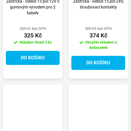
Zástrčka - vidlice 13 pól 12V s
Zástrčka - vidlice 15 pól 24V,
gumovým vývodem pro 2
šroubovací kontakty
kabely
269 Kč bez DPH
309 Kč bez DPH
325 Kč
374 Kč
Skladem ihned
3 ks
Obvykle skladem u
dodavatele
DO KOŠÍKU
DO KOŠÍKU