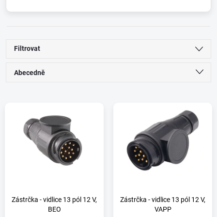
Filtrovat
Ř
Abecedně
a
Nejlevnější
V
Nejdražší
z
ý
Nejprodávanější
e
p
n
i
í
s
Zástrčka - vidlice 13 pól 12 V,
Zástrčka - vidlice 13 pól 12 V,
BEO
VAPP