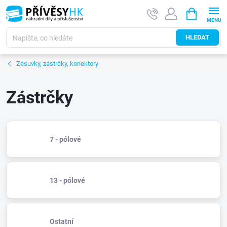
Přejít
NÁKUPNÍ
na
KOŠÍK
obsah
HLEDAT
Zásuvky, zástrčky, konektory
Zástrčky
7 - pólové
13 - pólové
Ostatní