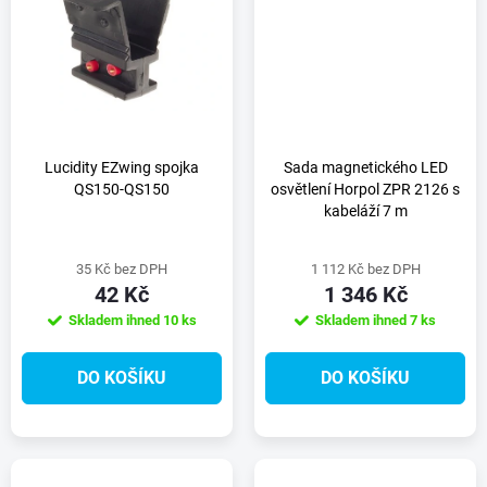
t
t
ů
ů
Lucidity EZwing spojka
Sada magnetického LED
QS150-QS150
osvětlení Horpol ZPR 2126 s
kabeláží 7 m
35 Kč bez DPH
1 112 Kč bez DPH
42 Kč
1 346 Kč
Skladem ihned
10 ks
Skladem ihned
7 ks
DO KOŠÍKU
DO KOŠÍKU