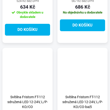
524 Kč bez DPH
567 Kč bez DPH
634 Kč
686 Kč
Obvykle skladem u
Na objednávku u dodavatele
dodavatele
DO KOŠÍKU
DO KOŠÍKU
Svítilna Fristom FT-112
Svítilna Fristom FT-112
sdružená LED 12-24V, L/P-
sdružená LED 12-24V, L/P-
KO/CO
KO/CO-baj5