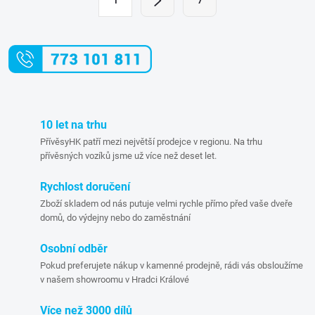
1
7
t
á
r
d
á
a
n
k
c
o
í
10 let na trhu
v
PřívěsyHK patří mezi největší prodejce v regionu. Na trhu
á
p
přívěsných vozíků jsme už více než deset let.
n
r
í
Rychlost doručení
Zboží skladem od nás putuje velmi rychle přímo před vaše dveře
v
domů, do výdejny nebo do zaměstnání
k
Osobní odběr
y
Pokud preferujete nákup v kamenné prodejně, rádi vás obsloužíme
v našem showroomu v Hradci Králové
v
Více než 3000 dílů