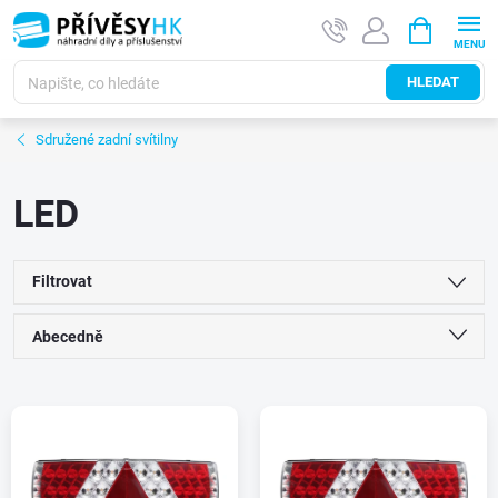
Přejít
NÁKUPNÍ
na
KOŠÍK
obsah
HLEDAT
Sdružené zadní svítilny
LED
Filtrovat
Ř
Abecedně
a
Nejlevnější
V
Nejdražší
z
ý
Nejprodávanější