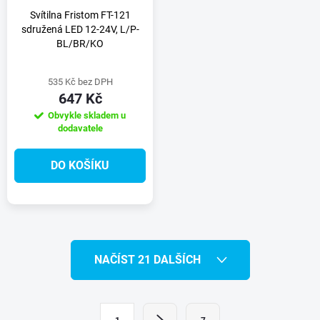
Svítilna Fristom FT-121
sdružená LED 12-24V, L/P-
BL/BR/KO
535 Kč bez DPH
647 Kč
Obvykle skladem u
dodavatele
DO KOŠÍKU
O
NAČÍST 21 DALŠÍCH
v
l
S