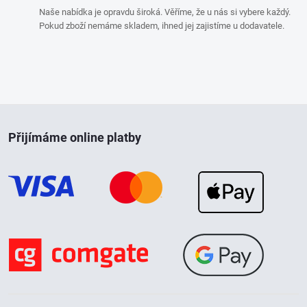
ý
Naše nabídka je opravdu široká. Věříme, že u nás si vybere každý.
Pokud zboží nemáme skladem, ihned jej zajistíme u dodavatele.
p
i
s
Z
u
Přijímáme online platby
á
p
a
t
í