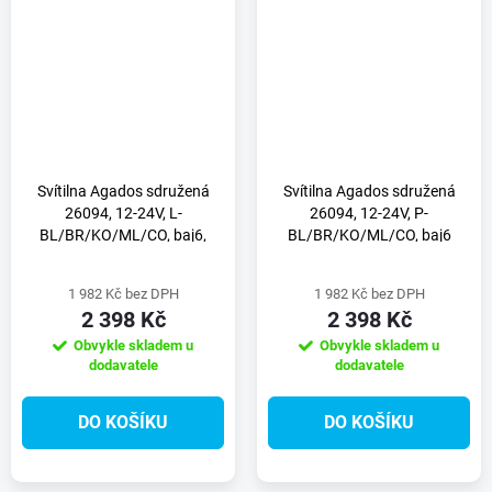
Svítilna Agados sdružená
Svítilna Agados sdružená
26094, 12-24V, L-
26094, 12-24V, P-
BL/BR/KO/ML/CO, baj6,
BL/BR/KO/ML/CO, baj6
dynamický blinkr
dynamický blinkr
1 982 Kč bez DPH
1 982 Kč bez DPH
2 398 Kč
2 398 Kč
Obvykle skladem u
Obvykle skladem u
dodavatele
dodavatele
DO KOŠÍKU
DO KOŠÍKU