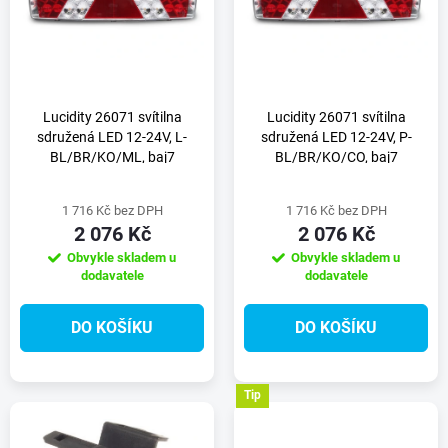
e
p
n
i
í
s
Lucidity 26071 svítilna
Lucidity 26071 svítilna
sdružená LED 12-24V, L-
sdružená LED 12-24V, P-
p
BL/BR/KO/ML, baj7
BL/BR/KO/CO, baj7
p
r
1 716 Kč bez DPH
1 716 Kč bez DPH
r
2 076 Kč
2 076 Kč
o
Obvykle skladem u
Obvykle skladem u
o
dodavatele
dodavatele
d
d
DO KOŠÍKU
DO KOŠÍKU
u
u
k
Tip
k