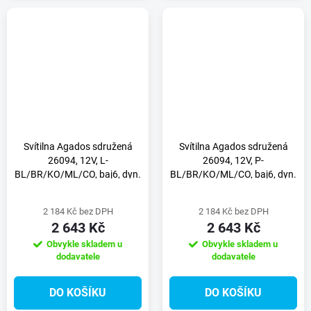
Svítilna Agados sdružená
Svítilna Agados sdružená
26094, 12V, L-
26094, 12V, P-
BL/BR/KO/ML/CO, baj6, dyn.
BL/BR/KO/ML/CO, baj6, dyn.
blinkr. int. kontr. box
blinkr. int. kontr. box
2 184 Kč bez DPH
2 184 Kč bez DPH
2 643 Kč
2 643 Kč
Obvykle skladem u
Obvykle skladem u
dodavatele
dodavatele
DO KOŠÍKU
DO KOŠÍKU