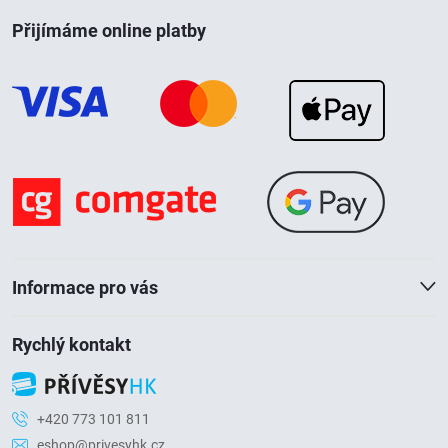
Z
u
Přijímáme online platby
á
p
a
t
í
Informace pro vás
Rychlý kontakt
+420 773 101 811
eshop@privesyhk.cz