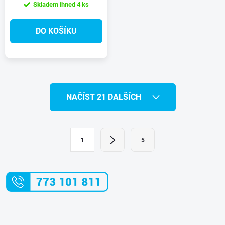
Skladem ihned
4 ks
DO KOŠÍKU
O
NAČÍST 21 DALŠÍCH
v
l
S
1
5
t
á
r
d
á
a
n
k
c
o