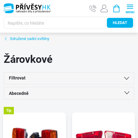
Přejít
NÁKUPNÍ
na
KOŠÍK
obsah
HLEDAT
Sdružené zadní svítilny
Žárovkové
Filtrovat
Ř
Abecedně
a
Nejlevnější
Tip
V
Nejdražší
z
ý
Nejprodávanější