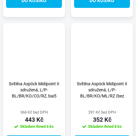
DO KOŠÍKU
DO KOŠÍKU
Svítilna Aspöck Midipoint II
Svítilna Aspöck Midipoint II
sdružená, L/P-
sdružená, L/P-
BL/BR/KO/CO/RZ, baj5
BL/BR/KO/ML/RZ (bez
žárovek), průchodka
366 Kč bez DPH
291 Kč bez DPH
443 Kč
352 Kč
Skladem ihned
6 ks
Skladem ihned
8 ks