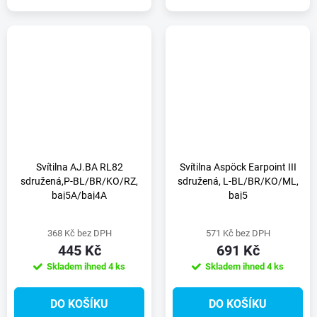
Svítilna AJ.BA RL82
Svítilna Aspöck Earpoint III
sdružená,P-BL/BR/KO/RZ,
sdružená, L-BL/BR/KO/ML,
baj5A/baj4A
baj5
368 Kč bez DPH
571 Kč bez DPH
445 Kč
691 Kč
Skladem ihned
4 ks
Skladem ihned
4 ks
DO KOŠÍKU
DO KOŠÍKU