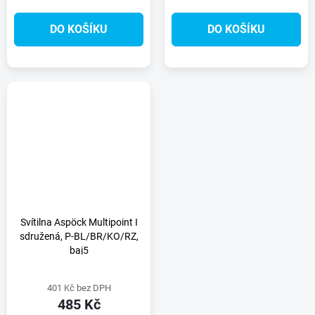
DO KOŠÍKU
DO KOŠÍKU
Svítilna Aspöck Multipoint I
sdružená, P-BL/BR/KO/RZ,
baj5
401 Kč bez DPH
485 Kč