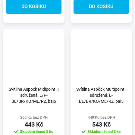
DO KOŠÍKU
DO KOŠÍKU
Svítilna Aspöck Midipoint II
Svítilna Aspöck Multipoint I
sdružená, L/P-
sdružená, L-
BL/BR/KO/ML/RZ, baj5
BL/BR/KO/ML/RZ, baj5
366 Kč bez DPH
449 Kč bez DPH
443 Kč
543 Kč
Skladem ihned
5 ks
Skladem ihned
3 ks