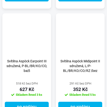
Svítilna Aspöck Earpoint III
Svítilna Aspöck Midipoint II
sdružená, P-BL/BR/KO/CO,
sdružená, L/P-
baj5
BL/BR/KO/CO/RZ (bez
žárovek), průchodka
518 Kč bez DPH
291 Kč bez DPH
627 Kč
352 Kč
Skladem ihned
3 ks
Skladem ihned
5 ks