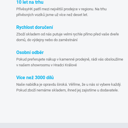
í
10 let na trhu
v
PřívěsyHK patří mezi největší prodejce v regionu. Na trhu
á
p
přívěsných vozíků jsme už více než deset let.
n
r
í
Rychlost doručení
Zboží skladem od nás putuje velmi rychle přímo před vaše dveře
v
domů, do výdejny nebo do zaměstnání
k
Osobní odběr
y
Pokud preferujete nákup v kamenné prodejně, rádi vás obsloužíme
v našem showroomu v Hradci Králové
v
Více než 3000 dílů
ý
Naše nabídka je opravdu široká. Věříme, že u nás si vybere každý.
Pokud zboží nemáme skladem, ihned jej zajistíme u dodavatele.
p
i
s