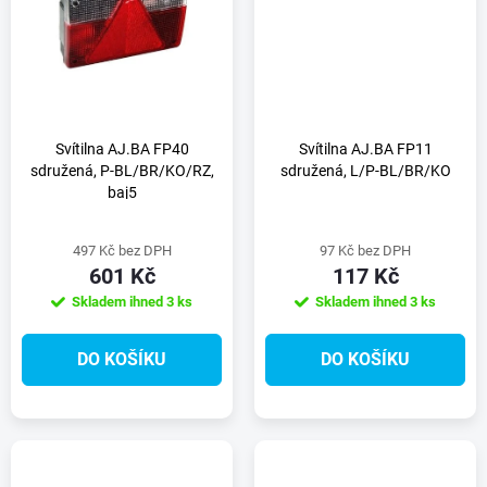
t
t
ů
ů
Svítilna AJ.BA FP40
Svítilna AJ.BA FP11
sdružená, P-BL/BR/KO/RZ,
sdružená, L/P-BL/BR/KO
baj5
497 Kč bez DPH
97 Kč bez DPH
601 Kč
117 Kč
Skladem ihned
3 ks
Skladem ihned
3 ks
DO KOŠÍKU
DO KOŠÍKU