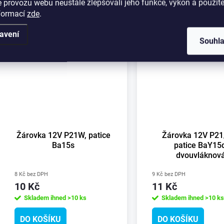
 provozu webu neustále zlepšovali jeho funkce, výkon a použite
nformací
zde
.
avení
Souhl
Žárovka 12V P21W, patice
Žárovka 12V P21
Ba15s
patice BaY15d
dvouvláknov
8 Kč bez DPH
9 Kč bez DPH
10 Kč
11 Kč
Skladem ihned
>10 ks
Skladem ihned
>10 ks
DO KOŠÍKU
DO KOŠÍKU