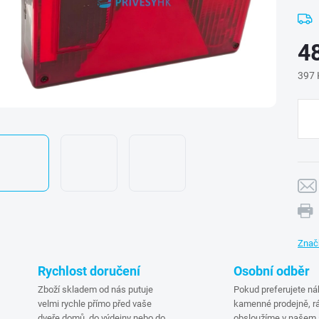
4
397 
Měr
cena
Znač
Rychlost doručení
Osobní odběr
Zboží skladem od nás putuje
Pokud preferujete ná
velmi rychle přímo před vaše
kamenné prodejně, rá
dveře domů, do výdejny nebo do
obsloužíme v našem