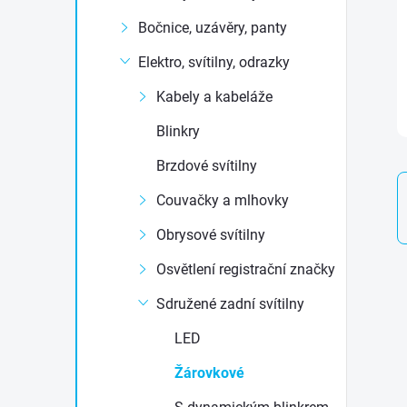
t
Bočnice, uzávěry, panty
r
Elektro, svítilny, odrazky
Kabely a kabeláže
a
Blinkry
n
Brzdové svítilny
n
Couvačky a mlhovky
Obrysové svítilny
í
Osvětlení registrační značky
p
Sdružené zadní svítilny
a
LED
Žárovkové
n