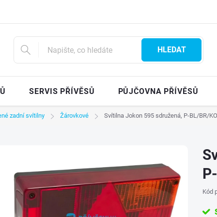
HLEDAT
SŮ
SERVIS PŘÍVĚSŮ
PŮJČOVNA PŘÍVĚSŮ
né zadní svítilny
Žárovkové
Svítilna Jokon 595 sdružená, P-BL/BR/KO
Sv
P
Kód p
S