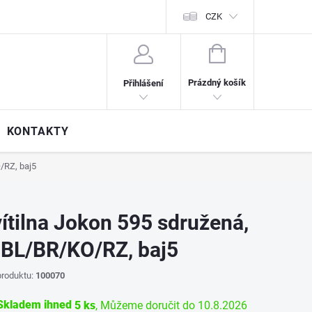
CZK
NÁKUPNÍ
KOŠÍK
Prázdný košík
Přihlášení
KONTAKTY
/RZ, baj5
ítilna Jokon 595 sdružená,
-BL/BR/KO/RZ, baj5
roduktu:
100070
kladem ihned
5 ks
10.8.2026