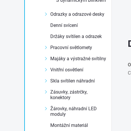
S dynamickým blinkrem
e
Odrazky a odrazové desky
l
Denní svícení
Držáky svítilen a odrazek
Pracovní světlomety
Majáky a výstražné svítilny
O
Vnitřní osvětlení
C
Skla svítilen náhradní
Zásuvky, zástrčky,
konektory
Žárovky, náhradní LED
moduly
Montážní materiál