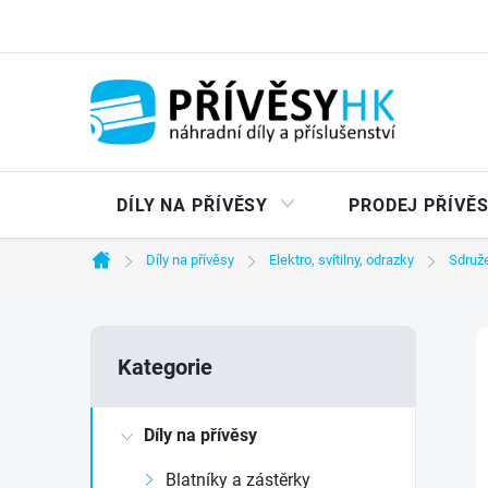
Přejít
na
obsah
DÍLY NA PŘÍVĚSY
PRODEJ PŘÍVĚ
Díly na přívěsy
Elektro, svítilny, odrazky
Sdruže
Domů
P
Přeskočit
Kategorie
kategorie
o
Díly na přívěsy
s
Blatníky a zástěrky