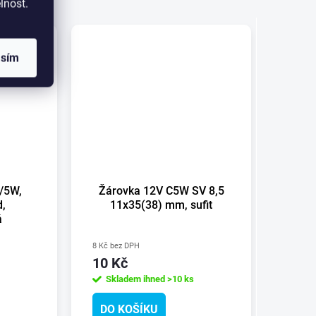
lnost.
asím
/5W,
Žárovka 12V C5W SV 8,5
Sklo 
,
11x35(38) mm, sufit
á
8 Kč bez DPH
238 Kč 
10 Kč
288 
Skladem ihned
>10 ks
Skl
DO KOŠÍKU
DO 