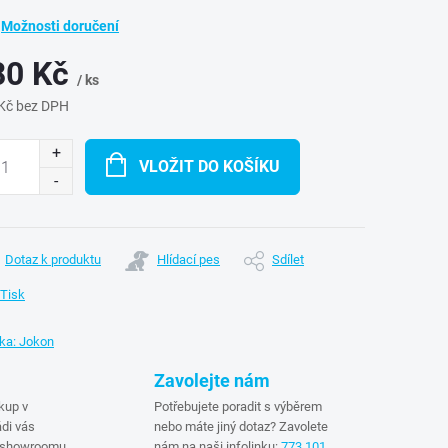
Možnosti doručení
80 Kč
/ ks
Kč bez DPH
ná
:
VLOŽIT DO KOŠÍKU
Dotaz k produktu
Hlídací pes
Sdílet
Tisk
ka:
Jokon
Zavolejte nám
kup v
Potřebujete poradit s výběrem
di vás
nebo máte jiný dotaz? Zavolete
 showroomu
nám na naši infolinku:
773 101