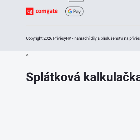
t
í
Copyright 2026
PřívěsyHK - náhradní díly a příslušenství na přívě
×
Splátková kalkulač