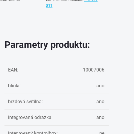
811
Parametry produktu:
EAN
:
10007006
blinkr
:
ano
brzdová svítilna
:
ano
integrovaná odrazka
:
ano
integrovaný kontrolbox
:
ne