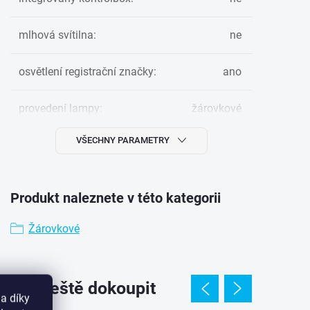
mlhová svítilna
:
ne
osvětlení registrační značky
:
ano
provedení lampy
:
žárovkové
VŠECHNY PARAMETRY
Produkt naleznete v této kategorii
Žárovkové
jeme ještě dokoupit
a díky