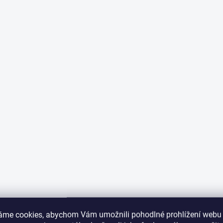
K tomuto produktu doporuču
áme cookies, abychom Vám umožnili pohodlné prohlížení webu 