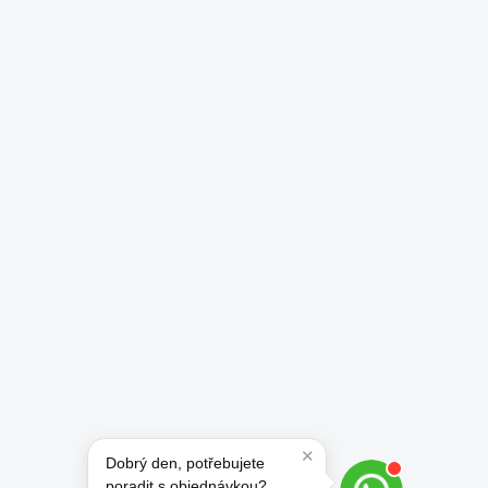
✕
Dobrý den, potřebujete
poradit s objednávkou?